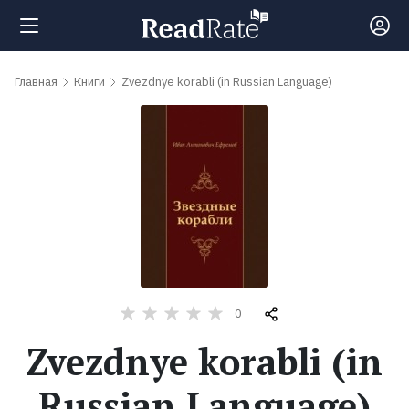
Поиск
Главная
Книги
Zvezdnye korabli (in Russian Language)
Новости
Рейтинги
Книги
Самые
0
обсуждаемые
Zvezdnye korabli (in
книги
Russian Language)
Авторы