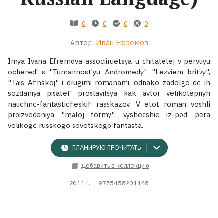
Жанры
0
0
0
0
Автор:
Иван Ефремов
Серии
Imya Ivana Efremova associiruetsya u chitatelej v pervuyu
Экранизации
ochered' s "Tumannost'yu Andromedy", "Lezviem britvy",
"Tais Afinskoj" i drugimi romanami, odnako zadolgo do ih
sozdaniya pisatel' proslavilsya kak avtor velikolepnyh
Коллекции
nauchno-fantasticheskih rasskazov. V etot roman voshli
proizvedeniya "maloj formy", vyshedshie iz-pod pera
velikogo russkogo sovetskogo fantasta.
ПЛАНИРУЮ ПРОЧИТАТЬ
Добавить в коллекцию
2011 г.
9785458201148