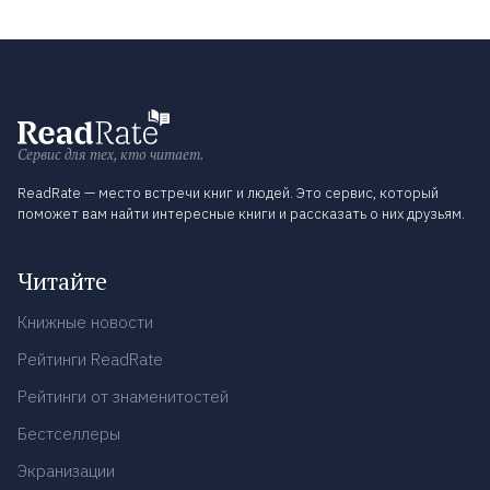
Сервис для тех, кто читает.
ReadRate — место встречи книг и людей. Это сервис, который
поможет вам найти интересные книги и рассказать о них друзьям.
Читайте
Книжные новости
Рейтинги ReadRate
Рейтинги от знаменитостей
Бестселлеры
Экранизации