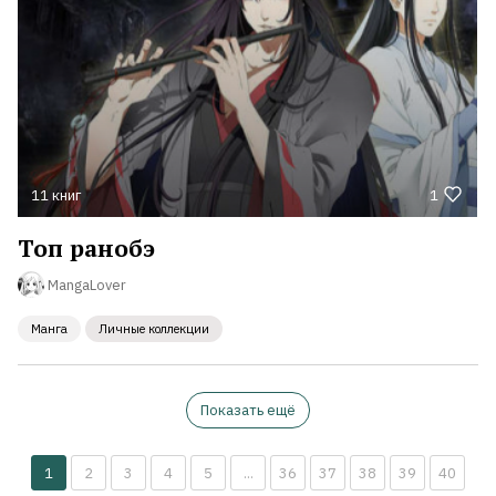
11 книг
1
Топ ранобэ
MangaLover
Манга
Личные коллекции
Показать ещё
1
2
3
4
5
...
36
37
38
39
40