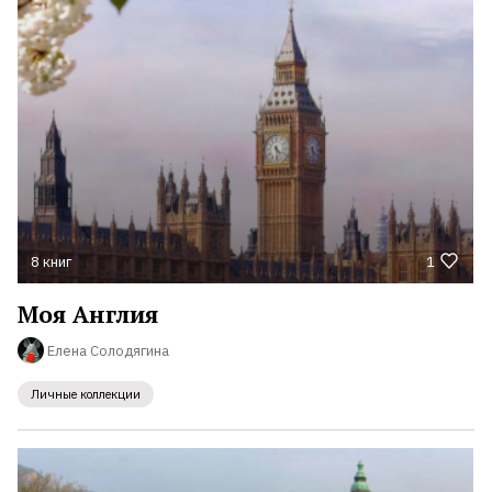
8 книг
1
Моя Англия
Елена Солодягина
Личные коллекции