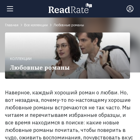
Главная
Все коллекции
Любовные романы
Поиск
Новости
КОЛЛЕКЦИИ
Любовные романы
Рейтинги
Книги
Наверное, каждый хороший роман о любви. Но,
вот незадача, почему-то по-настоящему хорошие
любовные романы встречаются не так часто. Мы
Экранизации
читаем и перечитываем избранные образцы, и
все время находимся в поиске: какие новые
Коллекции
любовные романы почитать, чтобы поверить в
чудо, оживить воспоминания, почувствовать вкус