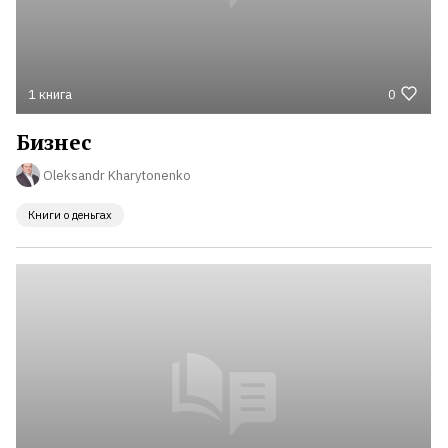
1 книга
0
Бизнес
Oleksandr Kharytonenko
Книги о деньгах