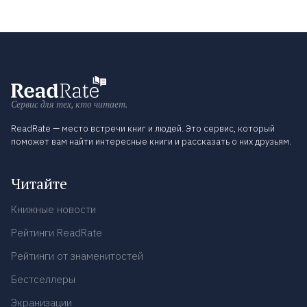
Сервис для тех, кто читает.
ReadRate — место встречи книг и людей. Это сервис, который
поможет вам найти интересные книги и рассказать о них друзьям.
Читайте
Книжные новости
Рейтинги ReadRate
Рейтинги от знаменитостей
Бестселлеры
Экранизации