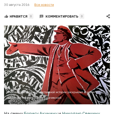
30 августа 2016
Все новости
КОММЕНТИРОВАТЬ
НРАВИТСЯ
0
0
Неизвестные детали отечественной истории раскрывает в новом
детективе писатель Вадим Сухачевский
На смену
Борису Акунину
и
Николаю Свечину