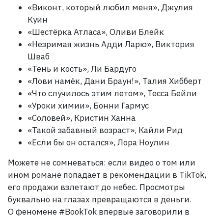
«Виконт, который любил меня», Джулия
Куин
«Шестёрка Атласа», Оливи Блейк
«Незримая жизнь Адди Ларю», Виктория
Шваб
«Тень и кость», Ли Бардуго
«Лови намёк, Дани Браун!», Талия Хибберт
«Что случилось этим летом», Тесса Бейли
«Уроки химии», Бонни Гармус
«Соловей», Кристин Ханна
«Такой забавный возраст», Кайли Рид
«Если бы он остался», Лора Ноулин
Можете не сомневаться: если видео о том или
ином романе попадает в рекомендации в TikTok,
его продажи взлетают до небес. Просмотры
буквально на глазах превращаются в деньги.
О
феномене #BookTok впервые заговорили в