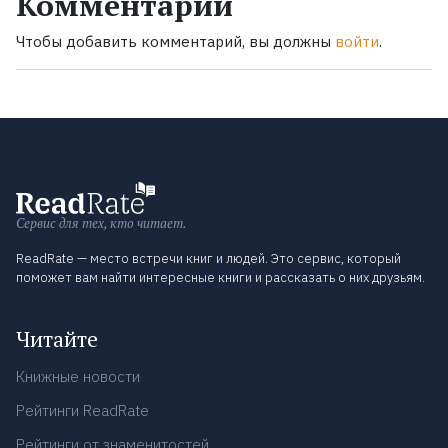
Комментарии
Чтобы добавить комментарий, вы должны
войти
.
Сервис для тех, кто читает.
ReadRate — место встречи книг и людей. Это сервис, который
поможет вам найти интересные книги и рассказать о них друзьям.
Читайте
Книжные новости
Рейтинги ReadRate
Рейтинги от знаменитостей