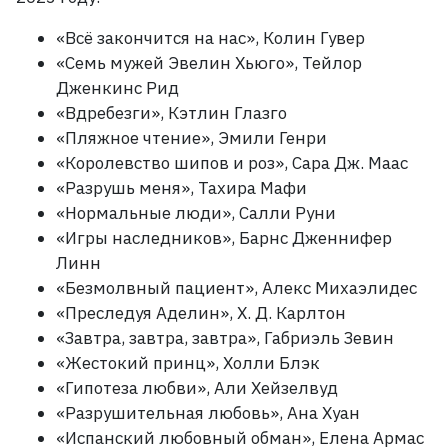
«Всё закончится на нас», Колин Гувер
«Семь мужей Эвелин Хьюго», Тейлор
Дженкинс Рид
«Вдребезги», Кэтлин Глазго
«Пляжное чтение», Эмили Генри
«Королевство шипов и роз», Сара Дж. Маас
«Разрушь меня», Тахира Мафи
«Нормальные люди», Салли Руни
«Игры наследников», Барнс Дженнифер
Линн
«Безмолвный пациент», Алекс Михаэлидес
«Преследуя Аделин», Х. Д. Карлтон
«Завтра, завтра, завтра», Габриэль Зевин
«Жестокий принц», Холли Блэк
«Гипотеза любви», Али Хейзелвуд
«Разрушительная любовь», Ана Хуан
«Испанский любовный обман», Елена Армас