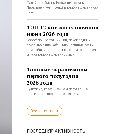
Малайзию, буря в Норвегии, тоска в
Парагвае и кое-что ещё в книжных новинках
июля.
ТОП-12 книжных новинок
июня 2026 года
Взрослеющие мальчишки, поиск родины,
посапывающие кабанчики, великие поэты,
вкуснейшая пицца и многое другое в нашем
списке книжных новинок июня.
Топовые экранизации
первого полугодия
2026 года
Культовые, классические и популярные
книги, адаптированные под экраны.
Все новости
ПОСЛЕДНЯЯ АКТИВНОСТЬ