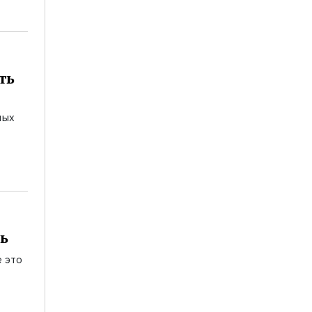
ть
мых
ь
 это