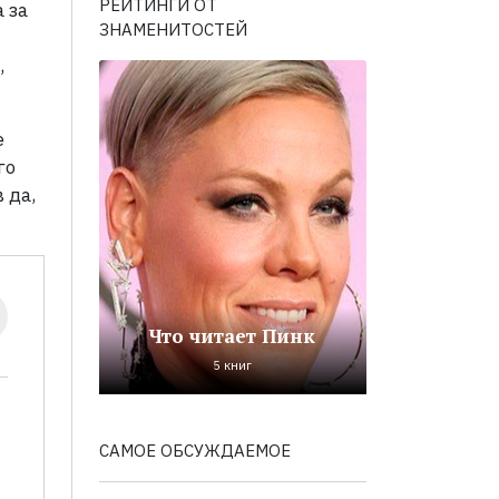
РЕЙТИНГИ ОТ
 за
ЗНАМЕНИТОСТЕЙ
,
е
го
 да,
Что читает Пинк
5 книг
САМОЕ ОБСУЖДАЕМОЕ