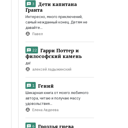
Дети капитана
3
Гранта
Интересно, много приключений,
самый нежданный конец. Детям не
давайте...
Павел
Гарри Поттер и
22
философский камень
да!
алексей ладыжинский
Гений
1
Шикарная книга от моего любимого
автора, читаю и получаю массу
удовольствия...
Елена Авдеева
Гроздья гнева
6