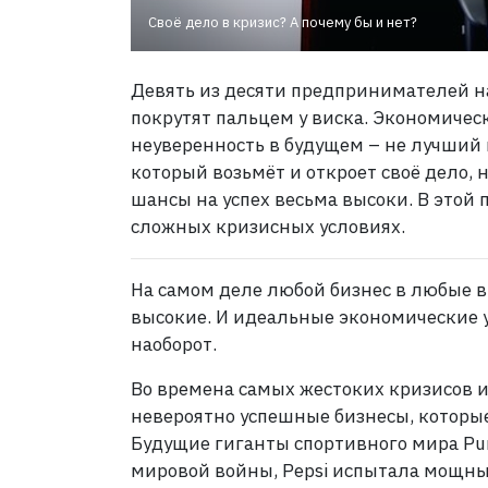
Своё дело в кризис? А почему бы и нет?
Девять из десяти предпринимателей на
покрутят пальцем у виска. Экономичес
неуверенность в будущем – не лучший 
который возьмёт и откроет своё дело, н
шансы на успех весьма высоки. В этой 
сложных кризисных условиях.
На самом деле любой бизнес в любые в
высокие. И идеальные экономические у
наоборот.
Во времена самых жестоких кризисов и
невероятно успешные бизнесы, которые
Будущие гиганты спортивного мира Pum
мировой войны, Pepsi испытала мощный