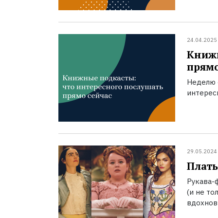
24.04.2025
Книжн
прямо
Неделю 
интерес
29.05.2024
Плать
Рукава-
(и не то
вдохнови