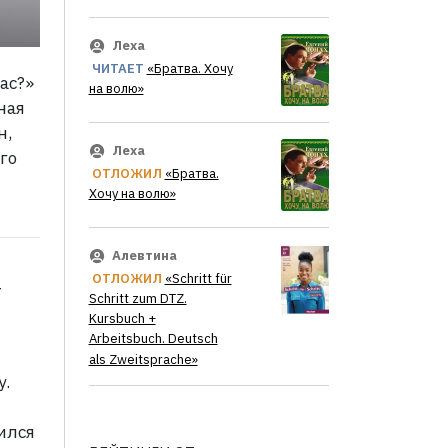
Леха
ЧИТАЕТ
«Братва. Хочу
ас?»
на волю»
ная
н,
Леха
го
ОТЛОЖИЛ
«Братва.
Хочу на волю»
Алевтина
ОТЛОЖИЛ
«Schritt für
т
Schritt zum DTZ.
Kursbuch +
Arbeitsbuch. Deutsch
als Zweitsprache»
у.
ился