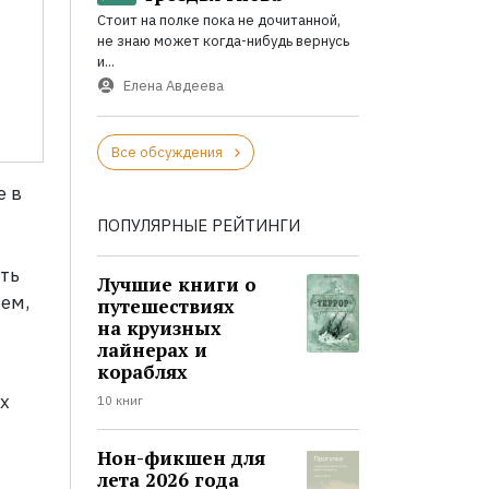
Стоит на полке пока не дочитанной,
не знаю может когда-нибудь вернусь
и...
Елена Авдеева
Все обсуждения
е в
ПОПУЛЯРНЫЕ РЕЙТИНГИ
ть
Лучшие книги о
ем,
путешествиях
на круизных
лайнерах и
кораблях
х
10 книг
Нон-фикшен для
лета 2026 года