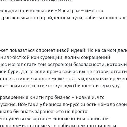
руководители компании «Мосигра» – именно
, рассказывают о пройденном пути, набитых шишках
жет показаться опрометчивой идеей. Но на самом дел
ения жёсткой конкуренции, волны сокращений
ес может стать тем островком безопасности, который
ой бури. Даже если прямо сейчас вы не готовы ответи
тинное затишье вполне может стать идеальным времен
ов – почитать соответствующую бизнес-литературу.
роверенные книги про бизнес – новые и, что
сские. Всё-таки у бизнеса по-русски есть немало свои
шало бы знать заранее. Это не просто
и коучей всех сортов – многие книги написаны
сть людьми, которые уже набили немало шишек и