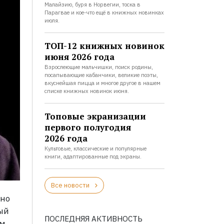
Малайзию, буря в Норвегии, тоска в
Парагвае и кое-что ещё в книжных новинках
июля.
ТОП-12 книжных новинок
июня 2026 года
Взрослеющие мальчишки, поиск родины,
посапывающие кабанчики, великие поэты,
вкуснейшая пицца и многое другое в нашем
списке книжных новинок июня.
Топовые экранизации
первого полугодия
2026 года
Культовые, классические и популярные
книги, адаптированные под экраны.
Все новости
тно
ый
ПОСЛЕДНЯЯ АКТИВНОСТЬ
ем