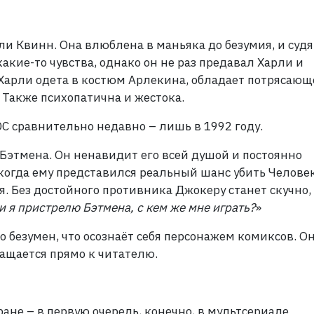
и Квинн. Она влюблена в маньяка до безумия, и судя
акие-то чувства, однако он не раз предавал Харли и
 Харли одета в костюм Арлекина, обладает потрясающ
 Также психопатична и жестока.
C сравнительно недавно – лишь в 1992 году.
Бэтмена. Он ненавидит его всей душой и постоянно
когда ему представился реальный шанс убить Челове
. Без достойного противника Джокеру станет скучно,
и я пристрелю Бэтмена, с кем же мне играть?
»
о безумен, что осознаёт себя персонажем комиксов. О
ращается прямо к читателю.
ане – в первую очередь, конечно, в мультсериале