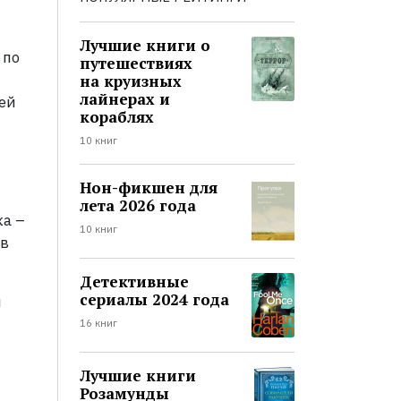
Лучшие книги о
 по
путешествиях
на круизных
лайнерах и
ей
кораблях
10 книг
Нон-фикшен для
лета 2026 года
ка –
10 книг
 в
Детективные
сериалы 2024 года
н
16 книг
Лучшие книги
Розамунды