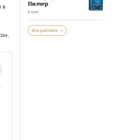
Пилчер
 в
8 книг
Все рейтинги
сон,