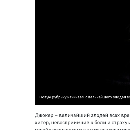
Новую рубрику начинаем с величайшего злодея в
Джокер – величайший злодей всех врем
хитёр, невосприимчив к боли и страху
герой» познакомим с этим психопатич