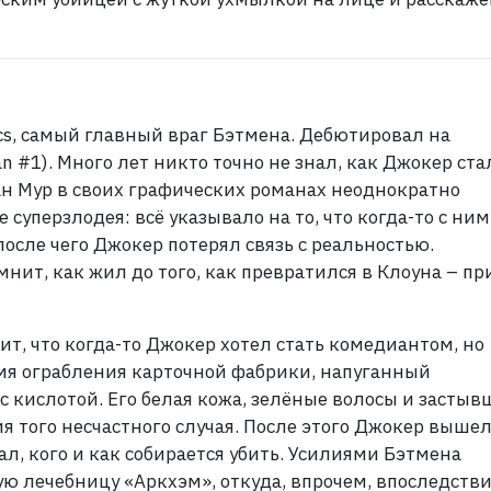
s, самый главный враг Бэтмена. Дебютировал на
n #1). Много лет никто точно не знал, как Джокер ста
н Мур в своих графических романах неоднократно
суперзлодея: всё указывало на то, что когда-то с ним
осле чего Джокер потерял связь с реальностью.
мнит, как жил до того, как превратился в Клоуна – п
т, что когда-то Джокер хотел стать комедиантом, но
емя ограбления карточной фабрики, напуганный
с кислотой. Его белая кожа, зелёные волосы и застыв
я того несчастного случая. После этого Джокер вышел
л, кого и как собирается убить. Усилиями Бэтмена
ю лечебницу «Аркхэм», откуда, впрочем, впоследств