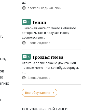
да!
алексей ладыжинский
о
Гений
1
Шикарная книга от моего любимого
автора, читаю и получаю массу
т,
удовольствия...
Елена Авдеева
Гроздья гнева
6
но,
Стоит на полке пока не дочитанной,
не знаю может когда-нибудь вернусь
ов,
и...
но
Елена Авдеева
тегию
Все обсуждения
ы
ПОПУЛЯРНЫЕ РЕЙТИНГИ