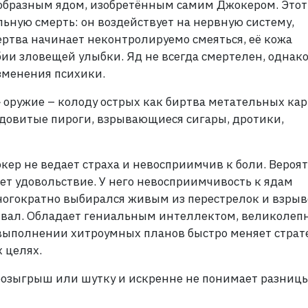
образным ядом, изобретённым самим Джокером. Этот
ную смерть: он воздействует на нервную систему,
ртва начинает неконтролируемо смеяться, её кожа
бии зловещей улыбки. Яд не всегда смертелен, однак
зменения психики.
 оружие – колоду острых как биртва метательных кар
ядовитые пироги, взрывающиеся сигары, дротики,
окер не ведает страха и невосприимчив к боли. Вероят
ет удовольствие. У него невосприимчивость к ядам
ногократно выбирался живым из перестрелок и взрыв
ивал. Обладает гениальным интеллектом, великолеп
 выполнении хитроумных планов быстро меняет стра
х целях.
 розыгрыш или шутку и искренне не понимает разниц