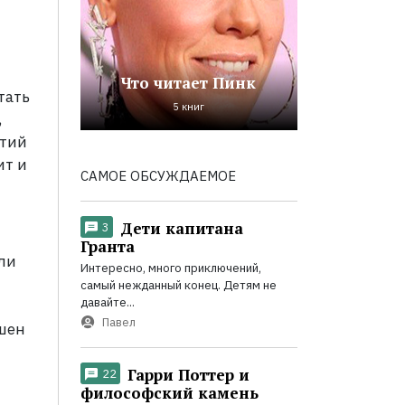
Что читает Пинк
тать
5 книг
,
ытий
ит и
САМОЕ ОБСУЖДАЕМОЕ
Дети капитана
3
Гранта
ли
Интересно, много приключений,
самый нежданный конец. Детям не
давайте...
Павел
шен
Гарри Поттер и
22
философский камень