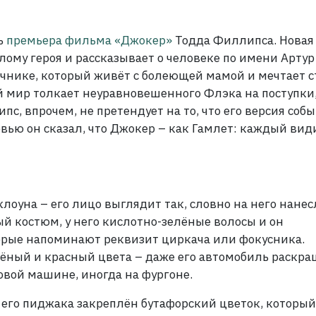
ь
премьера фильма «Джокер»
Тодда Филлипса. Новая
му героя и рассказывает о человеке по имени Артур
чнике, который живёт с болеющей мамой и мечтает с
мир толкает неуравновешенного Флэка на поступки
пс, впрочем, не претендует на то, что его версия соб
вью он сказал, что Джокер – как Гамлет: каждый вид
лоуна – его лицо выглядит так, словно на него нанес
 костюм, у него кислотно-зелёные волосы и он
орые напоминают реквизит циркача или фокусника.
ёный и красный цвета – даже его автомобиль раскра
ковой машине, иногда на фургоне.
 его пиджака закреплён бутафорский цветок, который