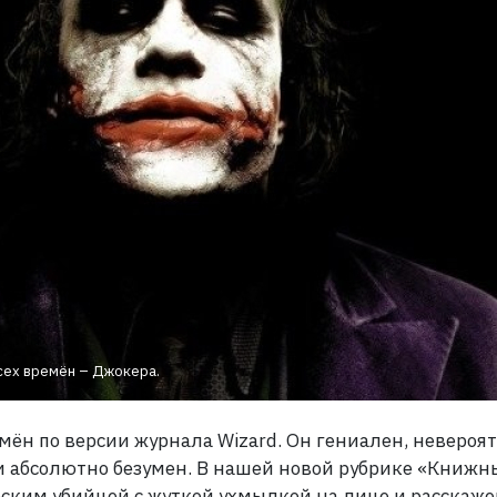
сех времён – Джокера.
ён по версии журнала Wizard. Он гениален, невероя
 и абсолютно безумен. В нашей новой рубрике «Книжн
еским убийцей с жуткой ухмылкой на лице и расскаж