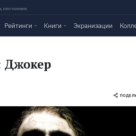
х, кто читает.
Рейтинги
Книги
Экранизации
Колл
: Джокер
ПОДЕЛ