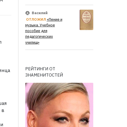
Василий
ОТЛОЖИЛ
«Пение и
музыка. Учебное
пособие для
педагогических
л
училищ»
РЕЙТИНГИ ОТ
ринца
ЗНАМЕНИТОСТЕЙ
шая
 в
ии