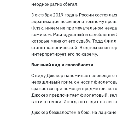
неоднократно сбегал.
3 октября 2019 года в России состоялас
экранизация посвящена тёмному прошло
Флэк, ничем не примечательном неуда
комиком. Равнодушный и озлобленный 
которые меняют его судьбу. Тодд Филли
станет канонической. В одном из интер
интерпретирует его по-своему.
Внешний вид и способности
С виду Джокер напоминает зловещего к
неряшливый грим, он носит фиолетовый
сражается при помощи предметов, кот
Джокер предпочитает фиолетовый, зел
в эти оттенки. Иногда он ездит на лег
Джокер безжалостен в бою. На лацкане