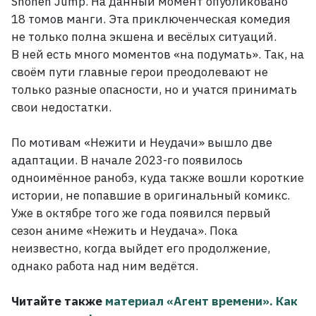
Shōnen Jump. На данный момент опубликовано
18
томов манги. Эта приключенческая комедия
не только полна экшена и весёлых ситуаций.
В
ней есть много моментов «на подумать». Так, на
своём пути главные герои преодолевают не
только разные опасности, но и учатся принимать
свои недостатки.
По мотивам «Нежити и Неудачи» вышло две
адаптации. В
начале 2023-го появилось
одноимённое ранобэ, куда также вошли короткие
истории, не попавшие в оригинальный комикс.
Уже в октябре того же года появился первый
сезон аниме «Нежить и Неудача». Пока
неизвестно, когда выйдет его продолжение,
однако работа над ним ведётся.
Читайте также
материал «Агент времени». Как