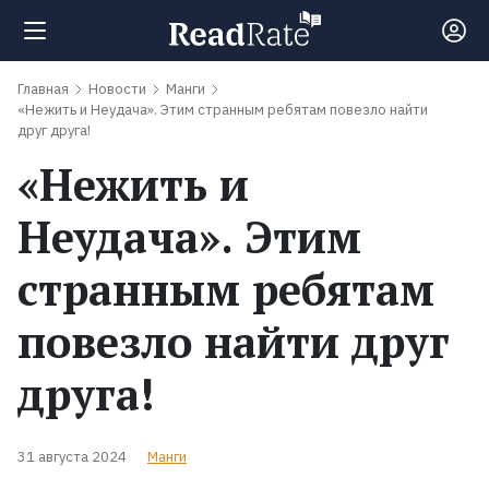
Главная
Новости
Манги
Поиск
«Нежить и Неудача». Этим странным ребятам повезло найти
друг друга!
«Нежить и
Новости
Неудача». Этим
Рейтинги
странным ребятам
Книги
повезло найти друг
друга!
Экранизации
Коллекции
31 августа 2024
Манги