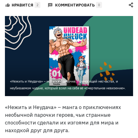
КОММЕНТИРОВАТЬ
НРАВИТСЯ
2
0
«Нежить и Неудача» – история о девочке, приносящей несчастья, и
неубиваемом чудаке, который взял на себя её «смертельное невезение».
«Нежить и Неудача»
– манга о приключениях
необычной парочки героев, чьи странные
способности сделали их изгоями для мира и
находкой друг для друга.