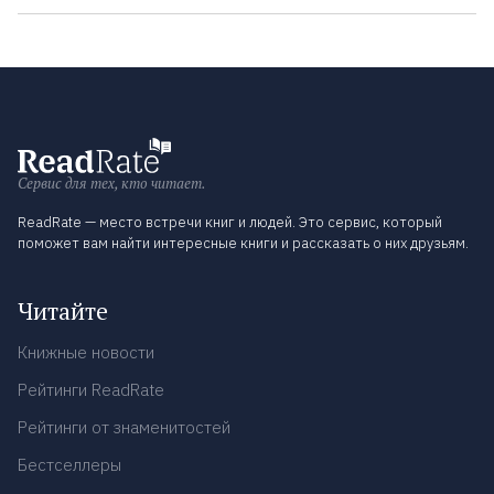
Сервис для тех, кто читает.
ReadRate — место встречи книг и людей. Это сервис, который
поможет вам найти интересные книги и рассказать о них друзьям.
Читайте
Книжные новости
Рейтинги ReadRate
Рейтинги от знаменитостей
Бестселлеры