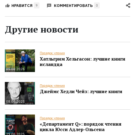
КОММЕНТИРОВАТЬ
НРАВИТСЯ
9
0
Другие новости
Порядок чтения
Хатльгрим Хельгасон: лучшие книги
исландца
05.08.2026
Порядок чтения
Джеймс Хедли Чейз: лучшие книги
08.08.2025
Порядок чтения
«Департамент Q»: порядок чтения
цикла Юсси Адлер-Ольсена
29.06.2025