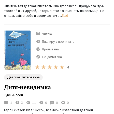
Знаменитая детская писательница Туве Янссон придумала муми-
троллей и их друзей, которые стали знамениты на весь мир. Не
отказывайте себе и своим детям в...
Ещё
Читаю
Планирую прочитать
Прочитана
Не дочитана
4
Детская литература
Дитя-невидимка
Туве Янссон
1
3
11
0
0
0
Герои сказок Туве Янссон, всемирно известной детской