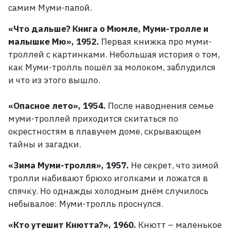
самим Муми-папой.
«Что дальше? Книга о Мюмле, Муми-тролле и
малышке Мю», 1952.
Первая книжка про муми-
троллей с картинками. Небольшая история о том,
как Муми-тролль пошёл за молоком, заблудился
и что из этого вышло.
«Опасное лето», 1954.
После наводнения семье
муми-троллей приходится скитаться по
окрестностям в плавучем доме, скрывающем
тайны и загадки.
«Зима Муми-тролля», 1957.
Не секрет, что зимой
тролли набивают брюхо иголками и ложатся в
спячку. Но однажды холодным днём случилось
небывалое: Муми-тролль проснулся.
«Кто утешит Кнютта?», 1960.
Кнютт – маленькое