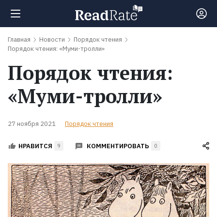
Главная
Новости
Порядок чтения
Поиск
Порядок чтения: «Муми-тролли»
Порядок чтения:
Новости
«Муми-тролли»
Рейтинги
27 ноября 2021
Порядок чтения
Книги
КОММЕНТИРОВАТЬ
НРАВИТСЯ
9
0
Экранизации
Коллекции