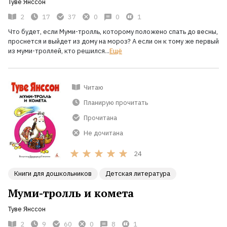
Туве Янссон
2
17
37
0
0
1
Что будет, если Муми-тролль, которому положено спать до весны,
проснется и выйдет из дому на мороз? А если он к тому же первый
из муми-троллей, кто решился...
Ещё
Читаю
Планирую прочитать
Прочитана
Не дочитана
24
Книги для дошкольников
Детская литература
Муми-тролль и комета
Туве Янссон
2
9
60
0
8
1