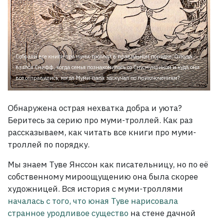
Собрали все книги про муми-троллей в правильном порядке. Откуда
взялся Снифф, когда семья познакомилась со Снусмумриком и куда они
все отправились, когда Муми-папа заскучал по приключениям?
Обнаружена острая нехватка добра и уюта?
Беритесь за серию про муми-троллей. Как раз
рассказываем, как читать все книги про муми-
троллей по порядку.
Мы знаем Туве Янссон как писательницу, но по её
собственному мироощущению она была скорее
художницей. Вся история с муми-троллями
началась с того, что юная Туве нарисовала
странное уродливое существо
на стене дачной