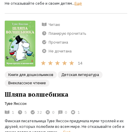
Не отказывайте себе и своим детям...
Ещё
Читаю
Планирую прочитать
Прочитана
Не дочитана
14
Книги для дошкольников
Детская литература
Внеклассное чтение
Шляпа волшебника
Туве Янссон
1
5
32
0
0
1
Финская писательница Туве Янссон придумала муми-троллей и их
друзей, которых полюбили во всем мире. Не отказывайте себе и