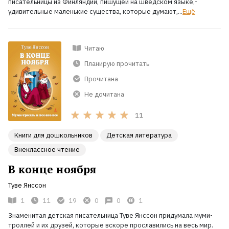
писательницы из Финляндии, пишущей на шведском языке,-
удивительные маленькие существа, которые думают,...
Ещё
Читаю
Планирую прочитать
Прочитана
Не дочитана
11
Книги для дошкольников
Детская литература
Внеклассное чтение
В конце ноября
Туве Янссон
1
11
19
0
0
1
Знаменитая детская писательница Туве Янссон придумала муми-
троллей и их друзей, которые вскоре прославились на весь мир.