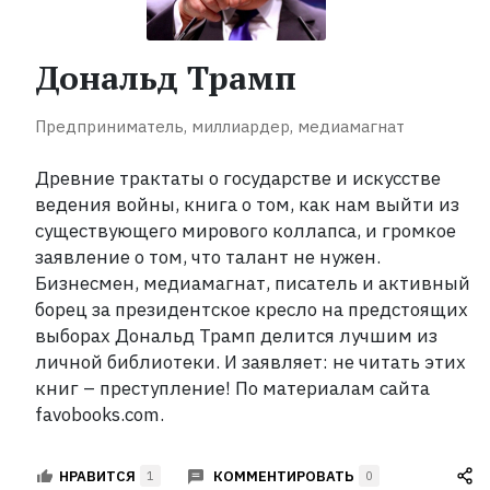
прочитать
каждый
Дональд Трамп
Рейтинги
ReadRate
Предприниматель, миллиардер, медиамагнат
Рейтинги
Древние трактаты о государстве и искусстве
от
ведения войны, книга о том, как нам выйти из
знаменитостей
существующего мирового коллапса, и громкое
заявление о том, что талант не нужен.
Бестселлеры
Бизнесмен, медиамагнат, писатель и активный
борец за президентское кресло на предстоящих
выборах Дональд Трамп делится лучшим из
Книги
личной библиотеки. И заявляет: не читать этих
книг – преступление! По материалам сайта
Экранизации
favobooks.com.
Коллекции
КОММЕНТИРОВАТЬ
НРАВИТСЯ
1
0