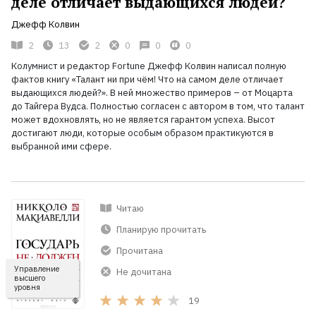
деле отличает выдающихся людей?
Джефф Колвин
2
13
2
0
0
0
Колумнист и редактор Fortune Джефф Колвин написал полную
фактов книгу «Талант ни при чём! Что на самом деле отличает
выдающихся людей?». В ней множество примеров – от Моцарта
до Тайгера Вудса. Полностью согласен с автором в том, что талант
может вдохновлять, но не является гарантом успеха. Высот
достигают люди, которые особым образом практикуются в
выбранной ими сфере.
Читаю
Планирую прочитать
Прочитана
Управление
Не дочитана
высшего
уровня
19