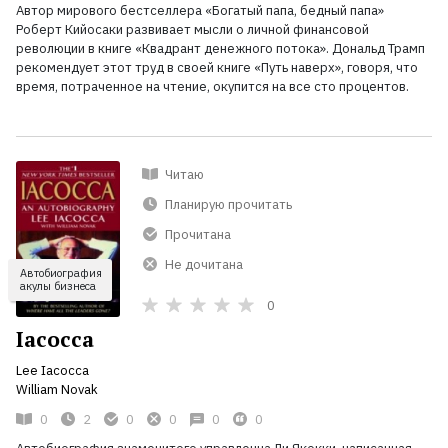
Автор мирового бестселлера «Богатый папа, бедный папа»
Роберт Кийосаки развивает мысли о личной финансовой
революции в книге «Квадрант денежного потока». Дональд Трамп
рекомендует этот труд в своей книге «Путь наверх», говоря, что
время, потраченное на чтение, окупится на все сто процентов.
Читаю
Планирую прочитать
Прочитана
Не дочитана
Автобиография
акулы бизнеса
0
Iacocca
Lee Iacocca
William Novak
0
2
0
0
0
0