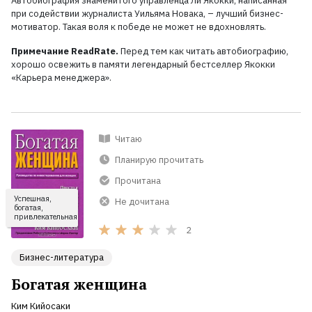
Автобиография знаменитого управленца Ли Якокки, написанная
при содействии журналиста Уильяма Новака, – лучший бизнес-
мотиватор. Такая воля к победе не может не вдохновлять.
Примечание ReadRate.
Перед тем как читать автобиографию,
хорошо освежить в памяти легендарный бестселлер Якокки
«Карьера менеджера».
Читаю
Планирую прочитать
Прочитана
Успешная,
Не дочитана
богатая,
привлекательная
2
Бизнес-литература
Богатая женщина
Ким Кийосаки