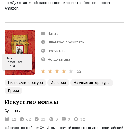
но «Дилетант» всё равно вышел и является бестселлером
Amazon.
Читаю
Планирую прочитать
Прочитана
Путь
Не дочитана
настоящего
воина
52
Бизнес-литература
История
Научная литература
Проза
Искусство войны
Сунь-цзы
12
62
83
0
3
32
«Искусство войны» Сунь Цзы – самый известный древнекитайский