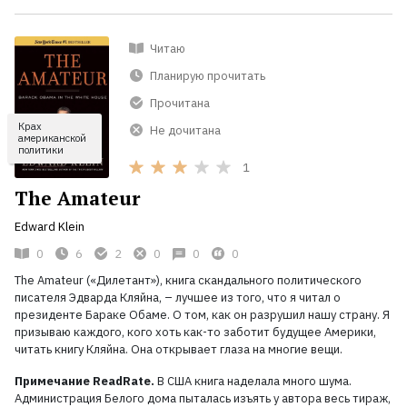
Читаю
Планирую прочитать
Прочитана
Крах
Не дочитана
американской
политики
1
The Amateur
Edward Klein
0
6
2
0
0
0
The Amateur («Дилетант»), книга скандального политического
писателя Эдварда Кляйна, – лучшее из того, что я читал о
президенте Бараке Обаме. О том, как он разрушил нашу страну. Я
призываю каждого, кого хоть как-то заботит будущее Америки,
читать книгу Кляйна. Она открывает глаза на многие вещи.
Примечание ReadRate.
В США книга наделала много шума.
Администрация Белого дома пыталась изъять у автора весь тираж,