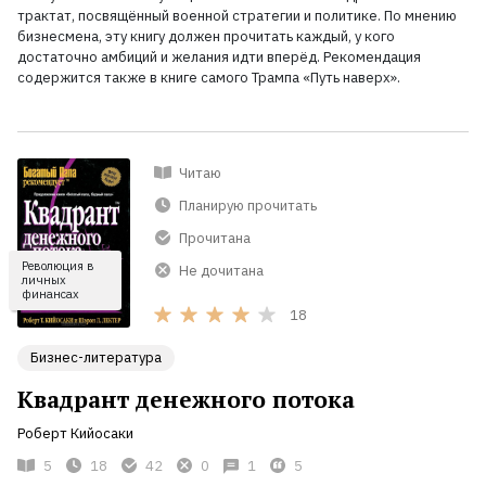
трактат, посвящённый военной стратегии и политике. По мнению
бизнесмена, эту книгу должен прочитать каждый, у кого
достаточно амбиций и желания идти вперёд. Рекомендация
содержится также в книге самого Трампа «Путь наверх».
Читаю
Планирую прочитать
Прочитана
Революция в
Не дочитана
личных
финансах
18
Бизнес-литература
Квадрант денежного потока
Роберт Кийосаки
5
18
42
0
1
5