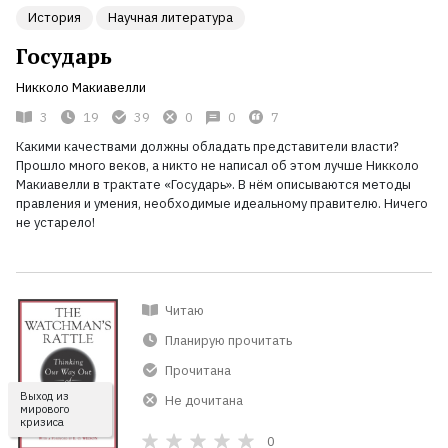
История
Научная литература
Государь
Никколо Макиавелли
3
19
39
0
0
7
Какими качествами должны обладать представители власти?
Прошло много веков, а никто не написал об этом лучше Никколо
Макиавелли в трактате «Государь». В нём описываются методы
правления и умения, необходимые идеальному правителю. Ничего
не устарело!
Читаю
Планирую прочитать
Прочитана
Выход из
Не дочитана
мирового
кризиса
0