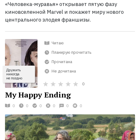
«Человека-муравья» открывает пятую фазу
киновселенной Marvel и покажет миру нового
центрального злодея франшизы.
Читаю
Планирую прочитать
Прочитана
Дружить
Не дочитана
никогда
не поздно
0
My Happy Ending
0
0
0
0
0
0