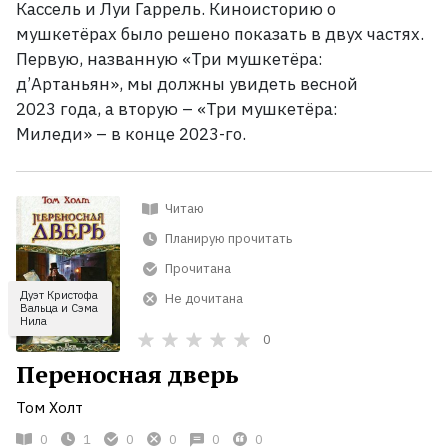
Кассель и Луи Гаррель. Киноисторию о
мушкетёрах было решено показать в двух частях.
Первую, названную «Три мушкетёра:
д’Артаньян», мы должны увидеть весной
2023
года, а вторую
– «Три мушкетёра:
Миледи»
– в конце 2023-го.
Читаю
Планирую прочитать
Прочитана
Дуэт Кристофа
Не дочитана
Вальца и Сэма
Нила
0
Переносная дверь
Том Холт
0
1
0
0
0
0