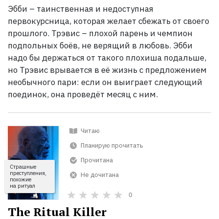
Эбби
– таинственная и недоступная
первокурсница, которая желает сбежать от своего
прошлого. Трэвис
– плохой парень и чемпион
подпольных боёв, не верящий в любовь. Эбби
надо бы держаться от такого плохиша подальше,
но Трэвис врывается в её жизнь с предложением
необычного пари: если он выиграет следующий
поединок, она проведёт месяц с ним.
Читаю
Планирую прочитать
Прочитана
Страшные
преступления,
Не дочитана
похожие
на ритуал
0
The Ritual Killer