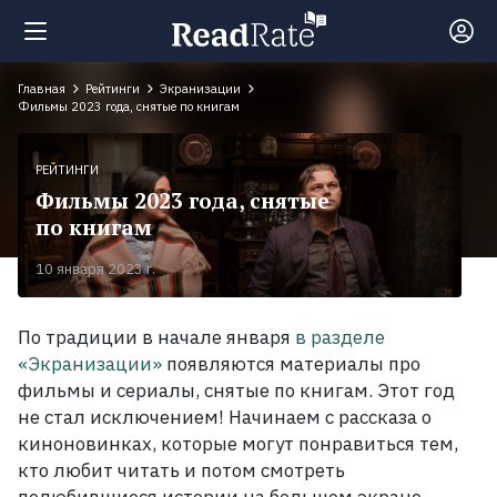
Главная
Рейтинги
Экранизации
Поиск
Фильмы 2023 года, снятые по книгам
РЕЙТИНГИ
Новости
Фильмы 2023 года, снятые
по книгам
Рейтинги
10 января 2023 г.
Книги
По традиции в начале января
в разделе
«Экранизации»
появляются материалы про
Экранизации
фильмы и сериалы, снятые по книгам. Этот год
не стал исключением! Начинаем с рассказа о
киноновинках, которые могут понравиться тем,
Коллекции
кто любит читать и потом смотреть