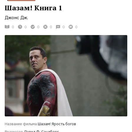
Шазам! Книга 1
Джонс Дж.
0
0
0
0
0
0
Название фильма
Шазам! Ярость богов
Режиссер
Дэвид Ф. Сандберг