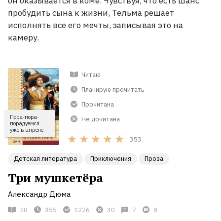
он оказывается в коме. Чувствуя, что есть шанс
пробудить сына к жизни, Тельма решает
исполнять все его мечты, записывая это на
камеру.
Читаю
Планирую прочитать
Прочитана
Пора-пора-
Не дочитана
порадуемся
уже в апреле
353
Детская литература
Приключения
Проза
Три мушкетёра
Александр Дюма
20
355
1226
30
7
8