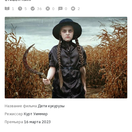
1
5
36
0
0
2
Название фильма
Дети кукурузы
Режиссер
Курт Уиммер
Премьера
16 марта 2023