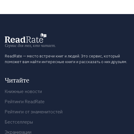
Сервис для тех, кто читает.
ReadRate — место встречи книг и людей. Это сервис, который
поможет вам найти интересные книги и рассказать о них друзьям.
Читайте
Книжные новости
Рейтинги ReadRate
Рейтинги от знаменитостей
Бестселлеры
Экранизации