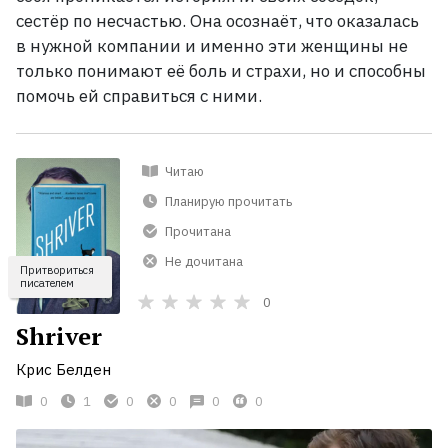
сестёр по несчастью. Она осознаёт, что оказалась
в нужной компании и именно эти женщины не
только понимают её боль и страхи, но и способны
помочь ей справиться с ними.
Читаю
Планирую прочитать
Прочитана
Не дочитана
Притвориться
писателем
0
Shriver
Крис Белден
0
1
0
0
0
0