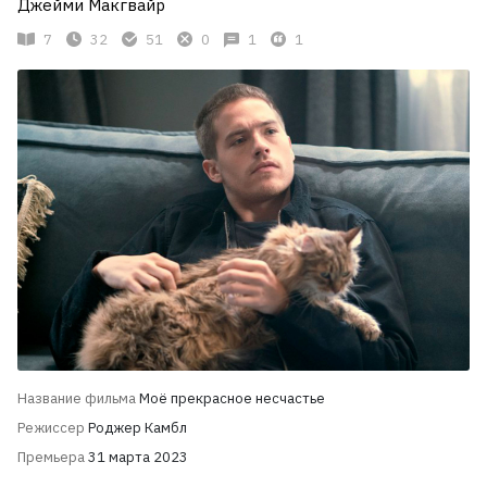
Джейми Макгвайр
7
32
51
0
1
1
Название фильма
Моё прекрасное несчастье
Режиссер
Роджер Камбл
Премьера
31 марта 2023