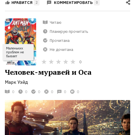
КОММЕНТИРОВАТЬ
НРАВИТСЯ
2
0
Читаю
Планирую прочитать
Прочитана
Маленьких
Не дочитана
проблем не
бывает
0
Человек-муравей и Оса
Марк Уэйд
0
0
0
0
0
0