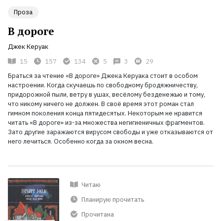
Проза
В дороге
Джек Керуак
15
157
134
5
3
29
Браться за чтение «В дороге» Джека Керуака стоит в особом
настроении. Когда скучаешь по свободному бродяжничеству,
придорожной пыли, ветру в ушах, весёлому безденежью и тому,
что никому ничего не должен. В своё время этот роман стал
гимном поколения конца пятидесятых. Некоторым не нравится
читать «В дороге» из-за множества негигиеничных фрагментов.
Зато другие заражаются вирусом свободы и уже отказываются от
него лечиться. Особенно когда за окном весна.
Читаю
Планирую прочитать
Прочитана