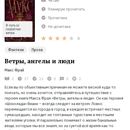
Читаю
Планирую прочитать
Прочитана
В путь со
Не дочитана
скоростью
ветра
5
Фэнтези
Проза
Ветры, ангелы и люди
Макс Фрай
2
17
11
0
0
2
Если вы по объективным причинам не можете весной куда-то
поехать, но очень хочется, отправляйтесь в путешествие с
героем книги Макса Фрая «Ветры, ангелы и люди». Он как героиня
«Шоколада» Вианн – всегда следует за ветром. Ловко
перемещается из города в город, в каждом встречает местных
сумасшедших, находит не топтанные туристами и местными
жителями уголки. И паралелльно понимает о жизни банальные
вещи, которые мы все знаем, но за суетой всё время как-то