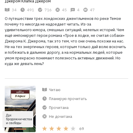
Джером Клапка Джером
34
491
716
45
4
47
О путешествии трех лондонских джентльменов по реке Темзе
почему-то никогда не надоедает читать. Из-за
удивительного юмора, смешных ситуаций, нелепых историй. Чем
ещё импонируют герои романа «Трое в лодке, не считая собаки»
Джерома К. Джерома, так это тем, что они очень похожи на нас.
Не на тех энергичных героев, которым только дай волю вскочить
и побежать в дальнюю дорогу, а на нормальных людей, которые
умом прекрасно понимают полезность активных движений. Но
куда же девать лень?
Читаю
Планирую прочитать
Прочитана
Дух
Не дочитана
бродяжничества
и свободы
69