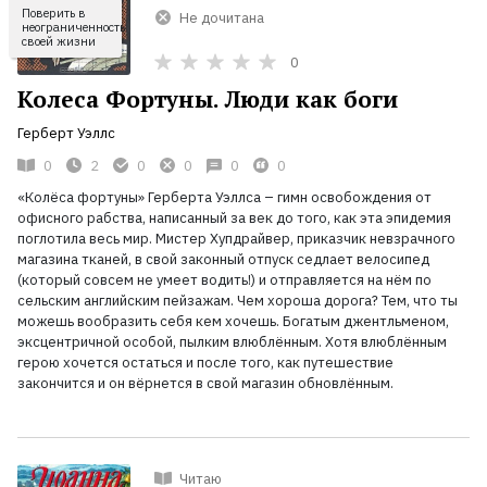
Поверить в
Не дочитана
неограниченность
своей жизни
0
Колеса Фортуны. Люди как боги
Герберт Уэллс
0
2
0
0
0
0
«Колёса фортуны» Герберта Уэллса – гимн освобождения от
офисного рабства, написанный за век до того, как эта эпидемия
поглотила весь мир. Мистер Хупдрайвер, приказчик невзрачного
магазина тканей, в свой законный отпуск седлает велосипед
(который совсем не умеет водить!) и отправляется на нём по
сельским английским пейзажам. Чем хороша дорога? Тем, что ты
можешь вообразить себя кем хочешь. Богатым джентльменом,
эксцентричной особой, пылким влюблённым. Хотя влюблённым
герою хочется остаться и после того, как путешествие
закончится и он вёрнется в свой магазин обновлённым.
Читаю