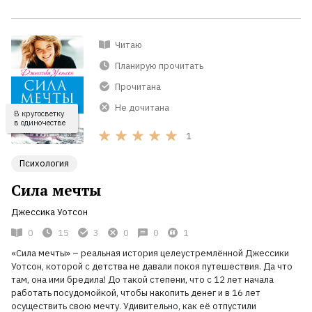
Читаю
Планирую прочитать
Прочитана
Не дочитана
В кругосветку
в одиночестве
1
Психология
Сила мечты
Джессика Уотсон
0
15
3
0
0
1
«Сила мечты» – реальная история целеустремлённой Джессики
Уотсон, которой с детства не давали покоя путешествия. Да что
там, она ими бредила! До такой степени, что с 12 лет начала
работать посудомойкой, чтобы накопить денег и в 16 лет
осуществить свою мечту. Удивительно, как её отпустили