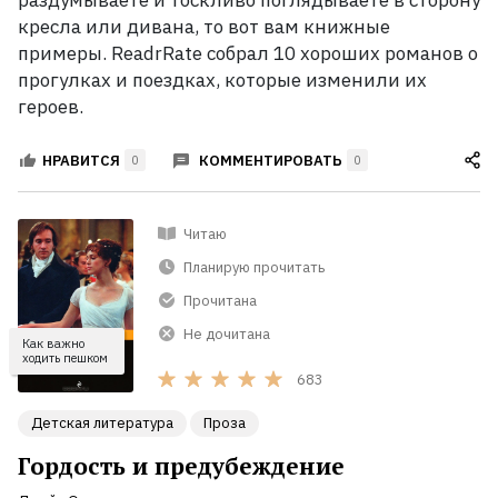
раздумываете и тоскливо поглядываете в сторону
прочитать
кресла или дивана, то вот вам книжные
каждый
примеры. ReadrRate собрал 10 хороших романов о
прогулках и поездках, которые изменили их
Рейтинги
героев.
ReadRate
КОММЕНТИРОВАТЬ
НРАВИТСЯ
0
0
Рейтинги
от
знаменитостей
Читаю
Планирую прочитать
Бестселлеры
Прочитана
Не дочитана
Книги
Как важно
ходить пешком
683
Экранизации
Детская литература
Проза
Гордость и предубеждение
Коллекции