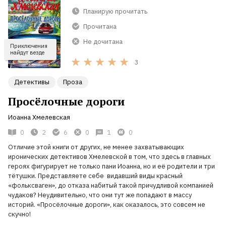
Планирую прочитать
Прочитана
Не дочитана
Приключения
найдут везде
3
Детективы
Проза
Просёлочные дороги
Иоанна Хмелевская
0
2
6
0
1
0
Отличие этой книги от других, не менее захватывающих
иронических детективов Хмелевской в том, что здесь в главных
героях фигурирует не только пани Иоанна, но и её родители и три
тётушки. Представляете себе видавший виды красный
«фольксваген», до отказа набитый такой причудливой компанией
чудаков? Неудивительно, что они тут же попадают в массу
историй. «Просёлочные дороги», как оказалось, это совсем не
скучно!