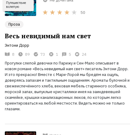
Не дочитана
Путешествие
вслепую
50
Проза
Весь невидимый нам свет
Энтони Дорр
8
89
73
1
5
24
Прогулки слепой девочки по Парижу и Сен-Мало описывает в
новом романе «Весь невидимый нам свет» писатель Энтони Дорр.
И это прекрасно! Вместе с Мари-Лорой мы бредём на ощупь,
доверяясь запахам и тактильным ощущениям. Ароматы булочной и
свежеиспечённого хлеба, вековая мебель старинного особняка,
морской запах, выпуклые кристаллики инея на заиндевевшей
скамейке, крышки канализационных люков, по которым легко
ориентироваться на любой местности. Видеть можно не только
глазами.