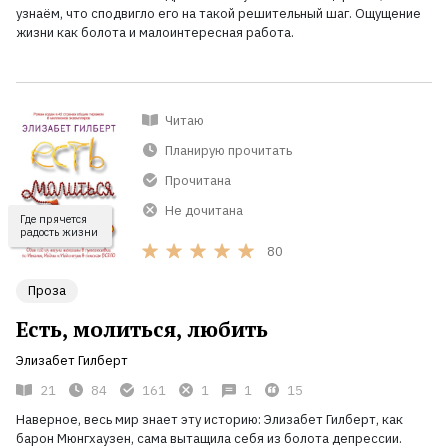
узнаём, что сподвигло его на такой решительный шаг. Ощущение
жизни как болота и малоинтересная работа.
Читаю
Планирую прочитать
Прочитана
Не дочитана
Где прячется
радость жизни
80
Проза
Есть, молиться, любить
Элизабет Гилберт
21
84
161
1
1
15
Наверное, весь мир знает эту историю: Элизабет Гилберт, как
барон Мюнгхаузен, сама вытащила себя из болота депрессии.