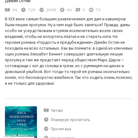
Джейн Остин
94
729
2098
49
9
73
В XIX веке самым большим развлечением для дам и кавалеров
были пешие прогулки. Ну а чем ещё было заняться? Правда, дамы
особо не усердствовали и гуляли исключительно возле своих
владений, чтобы не испортить платья и не стереть ноги. Но
героиня романа «Гордость и предубеждение» Джейн Остин не
походила на всех остальных. Как вы помните, в одной из ключевых
сцен романа Элизабет Беннет совершает длительную пешую
прогулку и там же предстаёт перед обществом Марк Дарси –
сотоварищи с ног до головы в грязи, но с румянцем на щеках и
довольной улыбкой. Вот тогда-то герой её романа окончательно
понял, что бесповоротно влюбился. Так что ходить очень полезно,
и не только для здоровья.
Читаю
Планирую прочитать
Прочитана