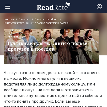
Главная
Рейтинги
Рейтинги ReadRate
Поиск
Гулять так гулять. Книги о пользе прогулок и поездок
РЕЙТИНГИ
Новости
Гулять так гулять. Книги о пользе
прогулок и поездок
Рейтинги
11 марта 2015 г.
100
Чего уж точно нельзя делать весной – это стоять
лучших
на месте. Можно много гулять пешком,
книг
подставляя лицо долгожданному солнцу. Или
вообще плюнуть на все дела и отправиться в
Книги,
длительное путешествие с целью найти себя или
которые
что-то понять про других. Если вы ещё
должен