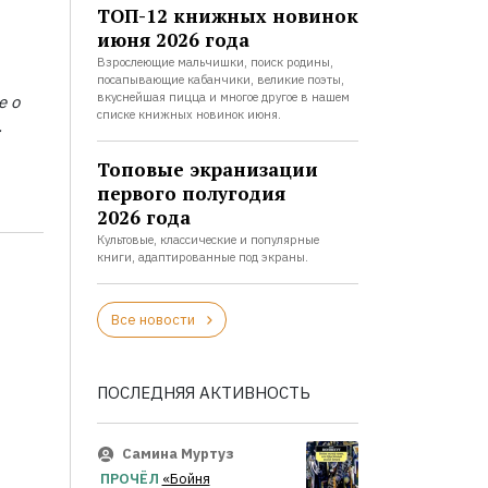
ТОП-12 книжных новинок
июня 2026 года
Взрослеющие мальчишки, поиск родины,
посапывающие кабанчики, великие поэты,
вкуснейшая пицца и многое другое в нашем
е о
списке книжных новинок июня.
.
Топовые экранизации
первого полугодия
2026 года
Культовые, классические и популярные
книги, адаптированные под экраны.
Все новости
ПОСЛЕДНЯЯ АКТИВНОСТЬ
Самина Муртуз
ПРОЧЁЛ
«Бойня