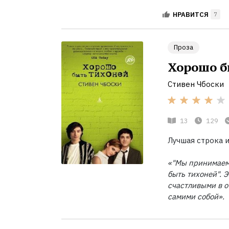
НРАВИТСЯ
7
Проза
Хорошо б
Стивен Чбоски
13
129
Лучшая строка и
«"Мы принимаем 
быть тихоней". 
счастливыми в 
самими собой».