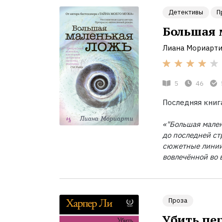
Детективы
П
Большая 
Лиана Мориарт
5
46
Последняя книга
«"Большая мале
до последней ст
сюжетные линии 
вовлечённой во 
Проза
Убить пе