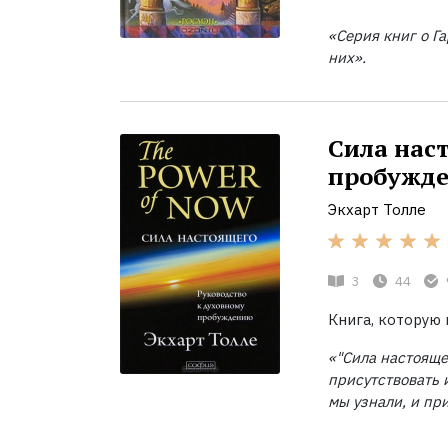
«Серия книг о Г
них».
Сила нас
пробужд
Экхарт Толле
3
44
Книга, которую
«"Сила настояще
присутствовать и
мы узнали, и пр