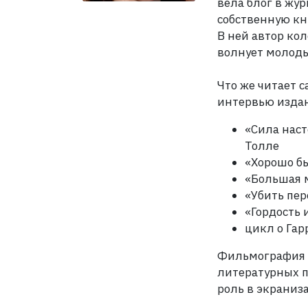
вела блог в жур
собственную кни
В
ней автор ко
волнует молоды
Что же читает 
интервью издан
«Сила наст
Толле
«Хорошо бы
«Большая 
«Убить пе
«Гордость 
цикл о Гар
Фильмография 
литературных п
роль в экраниза