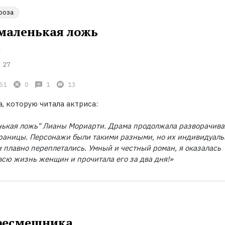
роза
маленькая ложь
и
27
51
0
1
13
, которую читала актриса:
нькая ложь" Лианы Мориарти. Драма продолжала разворачива
раницы. Персонажи были такими разными, но их индивидуал
плавно переплетались. Умный и честный роман, я оказалась
всю жизнь женщин и прочитала его за два дня!»
ресмешника