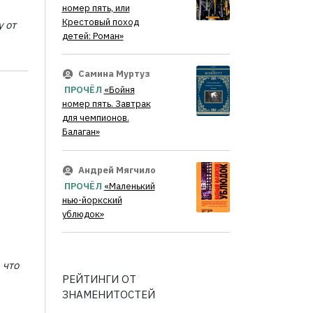
номер пять, или
Крестовый поход
у от
детей: Роман»
Самина Муртуз
ПРОЧЁЛ
«Бойня
номер пять. Завтрак
для чемпионов.
Балаган»
Андрей Мягчило
ПРОЧЁЛ
«Маленький
нью-йоркский
ублюдок»
 что
РЕЙТИНГИ ОТ
ЗНАМЕНИТОСТЕЙ