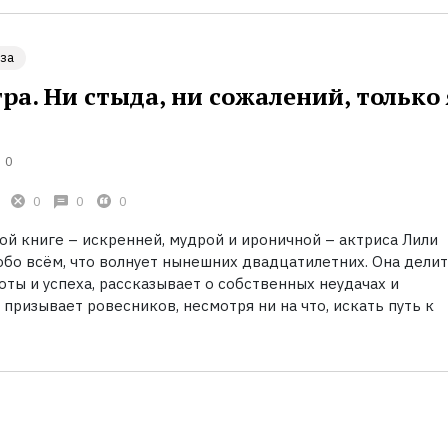
за
ра. Ни стыда, ни сожалений, только 
0
0
0
0
ой книге
– искренней, мудрой и ироничной
– актриса Лили
обо всём, что волнует нынешних двадцатилетних. Она делит
ты и успеха, рассказывает о собственных неудачах и
призывает ровесников, несмотря ни на что, искать путь к