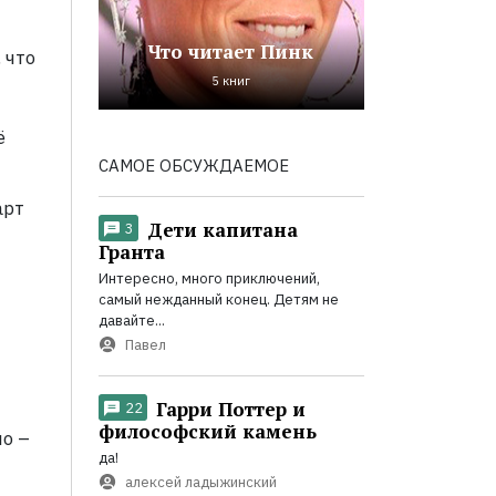
Что читает Пинк
 что
5 книг
ё
САМОЕ ОБСУЖДАЕМОЕ
арт
Дети капитана
3
Гранта
Интересно, много приключений,
самый нежданный конец. Детям не
давайте...
Павел
Гарри Поттер и
22
философский камень
но
–
да!
алексей ладыжинский