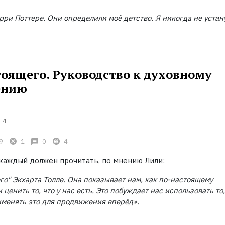
арри Поттере. Они определили моё детство. Я
никогда не устан
тоящего. Руководство к духовному
ению
4
9
1
0
4
 каждый должен прочитать, по мнению Лили:
го" Экхарта Толле. Она показывает нам, как по-настоящему
 ценить то, что у нас есть. Это побуждает нас использовать то,
именять это для продвижения вперёд».