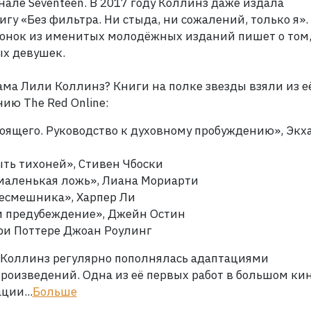
нале Seventeen. В
2017
году Коллинз даже издала
гу «Без фильтра. Ни стыда, ни сожалений, только я».
лонок из именитых молодёжных изданий пишет о том,
х девушек.
сама Лили Коллинз? Книги на полке звезды взяли из е
ию The Red Online:
оящего. Руководство к духовному пробуждению», Экх
ть тихоней», Стивен Чбоски
маленькая ложь», Лиана Мориарти
ресмешника», Харпер Ли
и предубеждение», Джейн Остин
ри Поттере Джоан Роулинг
Коллинз регулярно пополнялась адаптациями
роизведений. Одна из её первых работ в большом ки
ции...
Больше