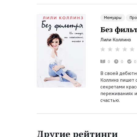
Мемуары
Про
Без фильт
Лили Коллинз
0
0
0
В своей дебютн
Коллинз пишет 
секретами красо
переживаниях и 
счастью.
Другие рейтинги