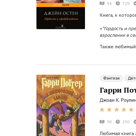
94
729
Книга, к которо
«"Гордость и пр
взрослении в се
Также любимый 
Фэнтези
Дет
Гарри По
Джоан К. Роули
98
250
Любимая книга 