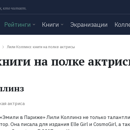
х, кто читает.
Рейтинги
Книги
Экранизации
Колл
Лили Коллинз: книги на полке актрисы
книги на полке актри
ллинз
кая актриса
 «Эмили в Париже» Лили Коллинз не только талантл
тор. Она писала для издания Elle Girl и CosmoGirl, а та