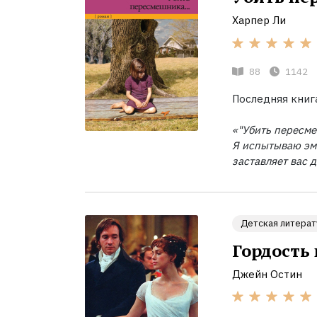
Харпер Ли
88
1142
Последняя книга
«"Убить пересме
Я испытываю эмо
заставляет вас 
Детская литерат
Гордость
Джейн Остин