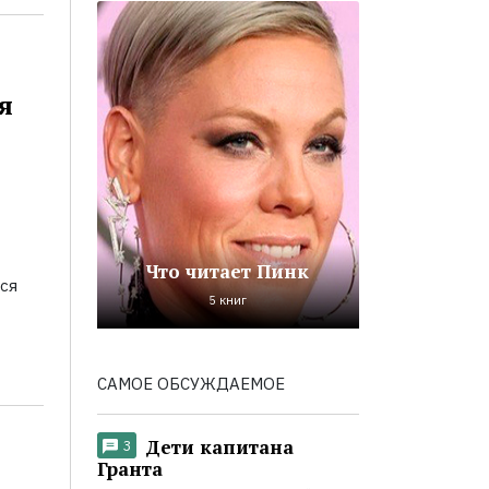
я
Что читает Пинк
ся
5 книг
САМОЕ ОБСУЖДАЕМОЕ
Дети капитана
3
Гранта