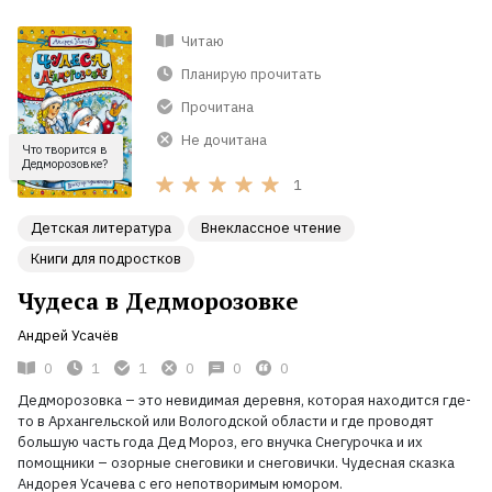
Читаю
Планирую прочитать
Прочитана
Не дочитана
Что творится в
Дедморозовке?
1
Детская литература
Внеклассное чтение
Книги для подростков
Чудеса в Дедморозовке
Андрей Усачёв
0
1
1
0
0
0
Дедморозовка
– это невидимая деревня, которая находится где-
то в Архангельской или Вологодской области и где проводят
большую часть года Дед Мороз, его внучка Снегурочка и их
помощники
– озорные снеговики и снеговички. Чудесная сказка
Андорея Усачева с его непотворимым юмором.