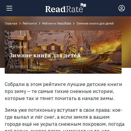
Главная
Рейтинги
Рейтинги ReadRate
Зимние книги для детей
Поиск
Новости
РЕЙТИНГИ
Зимние книги для детей
Рейтинги
16 ноября 2022 г.
100
Собрали в этом рейтинге лучшие детские книги
лучших
про зиму
– те самые тихие снежные истории,
книг
которые так и тянет почитать в начале зимы.
Зима уже потихоньку вступает в свои права: кое-
Книги,
где выпал и лёг снег, а если земля в вашем
которые
городе ещё не укрыта снежным покровом, погода
должен