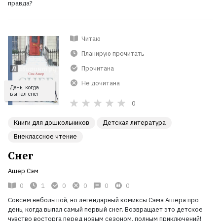
правда?
Читаю
Планирую прочитать
Прочитана
Не дочитана
День, когда
выпал снег
0
Книги для дошкольников
Детская литература
Внеклассное чтение
Снег
Ашер Сэм
0
1
0
0
0
0
Совсем небольшой, но легендарный комиксы Сэма Ашера про
день, когда выпал самый первый снег. Возвращает это детское
чувство восторга перед новым сезоном, полным приключений!