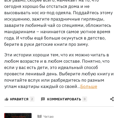
всё равно, скорее всего, намекает на то, что
прочитать
сегодня хорошо бы отстаться дома и не
каждый
высовывать нос из-под одеяла. Поддайтесь этому
искушению, зажгите праздничные гирлянды,
Рейтинги
заварите любимый чай со специями, обложитесь
ReadRate
мандаринами
– начинается самое уютное время
года. И
чтобы ещё больше окунуться в детство,
Рейтинги
берите в руки детские книги про зиму.
от
знаменитостей
Эти истории хороши тем, что их можно читать в
любом возрасте и в любом составе. Понятно, что
Бестселлеры
если у вас есть дети, это идеальный способ
провести ленивый день. Выберите любую книгу и
почитайте вслух или разбредитесь по разным
Книги
углам квартиры каждый со своей...
Больше
Экранизации
КОММЕНТИРОВАТЬ
НРАВИТСЯ
2
0
Коллекции
Читаю