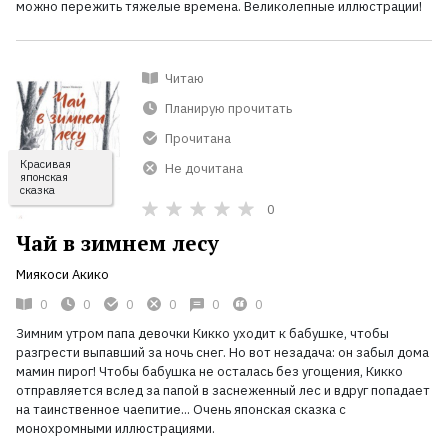
можно пережить тяжелые времена. Великолепные иллюстрации!
Читаю
Планирую прочитать
Прочитана
Красивая
Не дочитана
японская
сказка
0
Чай в зимнем лесу
Миякоси Акико
0
0
0
0
0
0
Зимним утром папа девочки Кикко уходит к бабушке, чтобы
разгрести выпавший за ночь снег. Но вот незадача: он забыл дома
мамин пирог! Чтобы бабушка не осталась без угощения, Кикко
отправляется вслед за папой в заснеженный лес и вдруг попадает
на таинственное чаепитие... Очень японская сказка с
монохромными иллюстрациями.