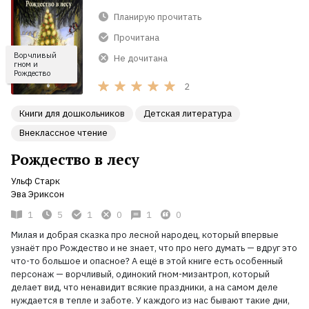
Планирую прочитать
Прочитана
Ворчливый
Не дочитана
гном и
Рождество
2
Книги для дошкольников
Детская литература
Внеклассное чтение
Рождество в лесу
Ульф Старк
Эва Эриксон
1
5
1
0
1
0
Милая и добрая сказка про лесной народец, который впервые
узнаёт про Рождество и не знает, что про него думать — вдруг это
что-то большое и опасное? А ещё в этой книге есть особенный
персонаж — ворчливый, одинокий гном-мизантроп, который
делает вид, что ненавидит всякие праздники, а на самом деле
нуждается в тепле и заботе. У каждого из нас бывают такие дни,