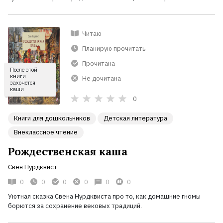
Читаю
Планирую прочитать
Прочитана
После этой
книги
Не дочитана
захочется
каши
0
Книги для дошкольников
Детская литература
Внеклассное чтение
Рождественская каша
Свен Нурдквист
0
0
0
0
0
0
Уютная сказка Свена Нурдквиста про то, как домашние гномы
борются за сохранение вековых традиций.