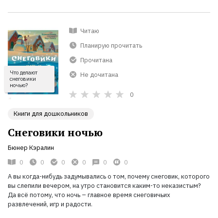
Читаю
Планирую прочитать
Прочитана
Что делают
Не дочитана
снеговики
ночью?
0
Книги для дошкольников
Снеговики ночью
Бюнер Кэралин
0
0
0
0
0
0
А вы когда-нибудь задумывались о том, почему снеговик, которого
вы слепили вечером, на утро становится каким-то неказистым?
Да всё потому, что ночь
– главное время снеговичьих
развлечений, игр и радости.