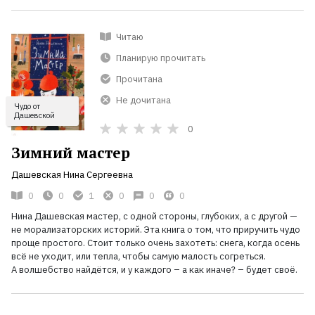
Читаю
Планирую прочитать
Прочитана
Не дочитана
Чудо от
Дашевской
0
Зимний мастер
Дашевская Нина Сергеевна
0
0
1
0
0
0
Нина Дашевская мастер, с одной стороны, глубоких, а с другой —
не морализаторских историй. Эта книга о том, что приручить чудо
проще простого. Стоит только очень захотеть: снега, когда осень
всё не уходит, или тепла, чтобы самую малость согреться.
А
волшебство найдётся, и у каждого
– а как иначе?
– будет своё.