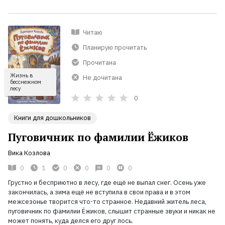
Читаю
Планирую прочитать
Прочитана
Жизнь в
Не дочитана
бесснежном
лесу
0
Книги для дошкольников
Пуговичник по фамилии Ёжиков
Вика Козлова
0
1
0
0
0
0
Грустно и бесприютно в лесу, где ещё не выпал снег. Осень уже
закончилась, а зима ещё не вступила в свои права и в этом
межсезонье творится что-то странное. Недавний житель леса,
пуговичник по фамилии Ёжиков, слышит странные звуки и никак не
может понять, куда делся его друг лось.