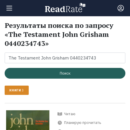
Результаты поиска по запросу
Поиск
«The Testament John Grisham
0440234743»
Новости
Рейтинги
Поиск
Книги
КНИГИ
3
Экранизации
Читаю
Коллекции
Планирую прочитать