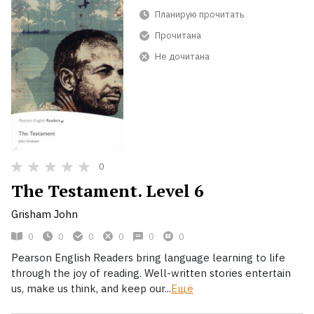
Планирую прочитать
Прочитана
Не дочитана
0
The Testament. Level 6
Grisham John
0
0
0
0
0
0
Pearson English Readers bring language learning to life
through the joy of reading. Well-written stories entertain
us, make us think, and keep our...
Ещё