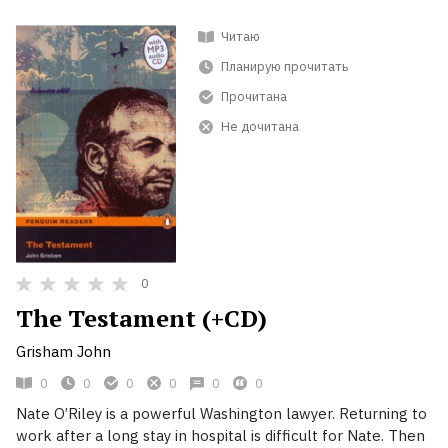
Читаю
Планирую прочитать
Прочитана
Не дочитана
0
The Testament (+CD)
Grisham John
0
0
0
0
0
0
Nate O’Riley is a powerful Washington lawyer. Returning to
work after a long stay in hospital is difficult for Nate. Then