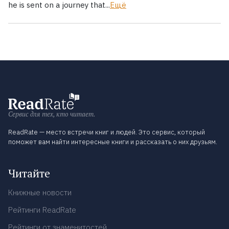
he is sent on a journey that...
Ещё
Сервис для тех, кто читает.
ReadRate — место встречи книг и людей. Это сервис, который
поможет вам найти интересные книги и рассказать о них друзьям.
Читайте
Книжные новости
Рейтинги ReadRate
Рейтинги от знаменитостей