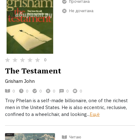
Прочитана
Не дочитана
0
The Testament
Grisham John
0
0
0
0
0
0
Troy Phelan is a self-made billionaire, one of the richest
men in the United States. He is also eccentric, reclusive,
confined to a wheelchair, and looking...
Ещё
Читаю