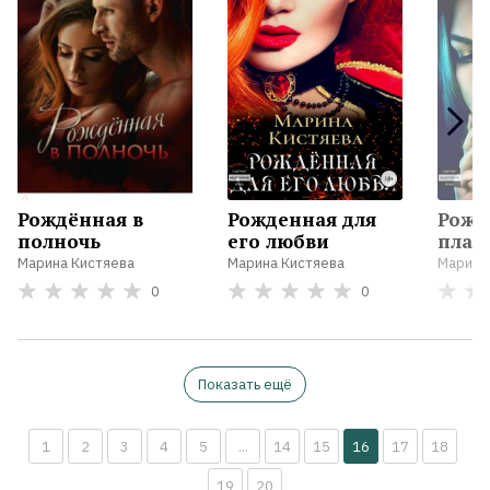
Рождённая в
Рожденная для
Рожд
полночь
его любви
плам
Марина Кистяева
Марина Кистяева
Марина
0
0
Показать ещё
1
2
3
4
5
...
14
15
16
17
18
19
20