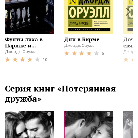
Жанры
Серии
Фунты лиха в
Дни в Бирме
Дочь
Париже и...
свящ
Экранизации
Джордж Оруэлл
Джордж Оруэлл
Джордж
6
10
Коллекции
Серия книг «Потерянная
дружба»