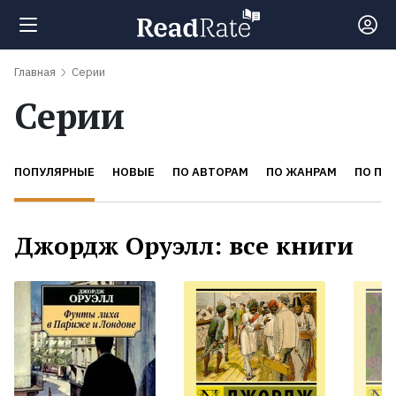
Главная
Серии
Поиск
Серии
Новости
ПОПУЛЯРНЫЕ
НОВЫЕ
ПО АВТОРАМ
ПО ЖАНРАМ
ПО ПЕ
Рейтинги
Джордж Оруэлл: все книги
Книги
Самые
обсуждаемые
книги
Авторы