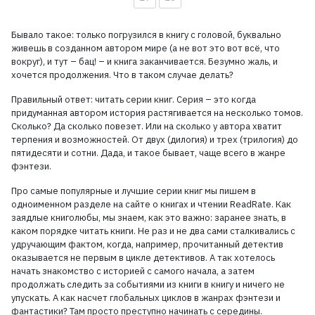
Бывало такое: только погрузился в книгу с головой, буквально
живешь в созданном автором мире (а не вот это вот всё, что
вокруг), и тут – бац! – и книга заканчивается. Безумно жаль, и
хочется продолжения. Что в таком случае делать?
Правильный ответ: читать серии книг. Серия – это когда
придуманная автором история растягивается на несколько томов.
Сколько? Да сколько повезет. Или на сколько у автора хватит
терпения и возможностей. От двух (дилогия) и трех (трилогия) до
пятидесяти и сотни. Дада, и такое бывает, чаще всего в жанре
фэнтези.
Про самые популярные и лучшие серии книг мы пишем в
одноименном разделе на сайте о книгах и чтении ReadRate. Как
заядлые книголюбы, мы знаем, как это важно: заранее знать, в
каком порядке читать книги. Не раз и не два сами сталкивались с
удручающим фактом, когда, например, прочитанный детектив
оказывается не первым в цикле детективов. А так хотелось
начать знакомство с историей с самого начала, а затем
продолжать следить за событиями из книги в книгу и ничего не
упускать. А как насчет глобальных циклов в жанрах фэнтези и
фантастики? Там просто преступно начинать с середины.