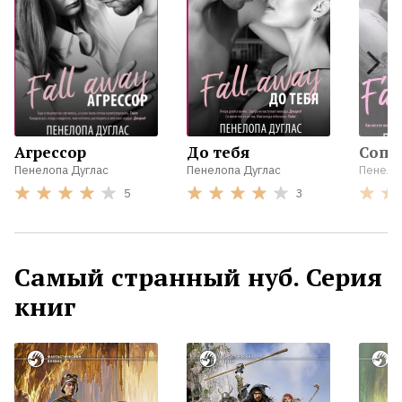
Агрессор
До тебя
Сопе
Пенелопа Дуглас
Пенелопа Дуглас
Пенело
5
3
Самый странный нуб. Серия
книг