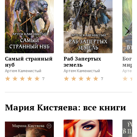
Самый странный
Раб Запертых
Боги
нуб
земель
мира
Артем Каменистый
Артем Каменистый
Артем 
7
7
Мария Кистяева: все книги