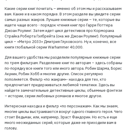
Какие серии книг почитать – именно об этом мы и рассказываем
вам. Какие и в каком порядке. В этом разделе вы увидите серии
самых разных жанров. Лучшие книжные серии – те, которые вы
ищете чаще всего - порядок чтения книг про Гарри Поттера
Джоан Роулинг. Затем идет цикл детективов про Корморана
Страйка Роберта Гэлбрейта (она же Джоан Роулинг). Популярный
цикл – «Метро 2033» Дмитрия Глуховского. Ну и, конечно, все
книги глобальной серии Warhammer 40,000.
Для вашего удобства мы разделили популярные книжные серии
по трем фильтрам. Разделение книг по авторам – здесь собраны
по-порядку все книги того или иного автора. Робин Шарма, Борис
Акунин, Робин Хобб и многие другие. Список регулярно
пополняется. Фильтр «по жанрам»- находка для тех, кто
предпочитает придерживаться любимой тематики. Здесь вы
найдете замечательные детективные циклы, объемные фэнтези
– истории, серии любовных романов и многое другое.
Интересная находка и фильтр «по персонажам». Как мы знаем,
многие циклы выстраиваются вокруг одного главного героя. Чего
стоит Ведьмак, или, например, Эраст Фандорин. Но есть и еще
много неожиданных серий, которые даже не приходили вам в
голову.