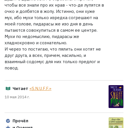
чтобы все знали про их нрав - что-де лупятся в
очко и долбятся в жопу. Истинно, они хуже
мух, ибо мухи только изредка согрешают на
моей голове, пидарасы же изо дня в день
пытаются совокупиться в самом ее центре.
Мухи по недомыслию, пидарасы же
хладнокровно и сознательно.
И через то постигаю, что пялить они хотят не
друг друга, а всех, причем, насильно, и
взаимный содомус для них только предлог и
повод.
Читает
«S.N.U.F.F.»
10 мая 2014 г.
Прочёл
и Оценил