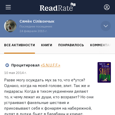
Сямён Сiлiвончык
Поиск
Последнее посещение:
24 февраля 2015 г.
Новости
ВСЕ АКТИВНОСТИ
КНИГИ
ПОНРАВИЛОСЬ
КОММЕНТАРИ
Рейтинги
Процитировал
«S.N.U.F.F.»
Книги
10 мая 2014 г.
Разве могу осуждать мух за то, что е*утся?
Однако, когда на моей голове, злит. Так же и
Экранизации
пидарасы. Когда в тихом уединении делают
то, к чему лежат их души, кто возразит? Но они
устраивают факельные шествия и
Коллекции
приковывают себя к фонарям на набережной,
дудят в дудки, бьют в барабаны и кричат,