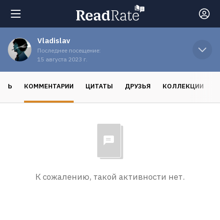
Vladislav
Поиск
Последнее посещение:
15 августа 2023 г.
Новости
ОСЬ
КОММЕНТАРИИ
ЦИТАТЫ
ДРУЗЬЯ
КОЛЛЕКЦИИ
Рейтинги
Книги
Экранизации
К сожалению, такой активности нет.
Коллекции