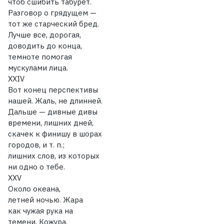
чтоб сшибить табурет.
Разговор о грядущем —
тот же старческий бред.
Лучше все, дорогая,
доводить до конца,
темноте помогая
мускулами лица.
XXIV
Вот конец перспективы
нашей. Жаль, не длинней.
Дальше — дивные дивы
времени, лишних дней,
скачек к финишу в шорах
городов, и т. п.;
лишних слов, из которых
ни одно о тебе.
XXV
Около океана,
летней ночью. Жара
как чужая рука на
темени. Кожура,