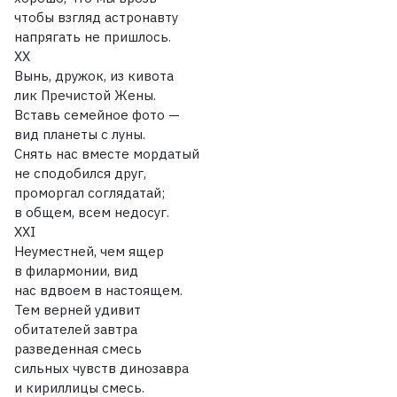
чтобы взгляд астронавту
напрягать не пришлось.
XX
Вынь, дружок, из кивота
лик Пречистой Жены.
Вставь семейное фото —
вид планеты с луны.
Снять нас вместе мордатый
не сподобился друг,
проморгал соглядатай;
в общем, всем недосуг.
XXI
Неуместней, чем ящер
в филармонии, вид
нас вдвоем в настоящем.
Тем верней удивит
обитателей завтра
разведенная смесь
сильных чувств динозавра
и кириллицы смесь.