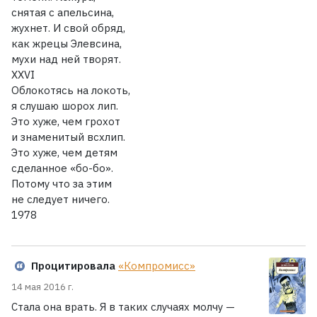
снятая с апельсина,
жухнет. И свой обряд,
как жрецы Элевсина,
мухи над ней творят.
XXVI
Облокотясь на локоть,
я слушаю шорох лип.
Это хуже, чем грохот
и знаменитый всхлип.
Это хуже, чем детям
сделанное «бо-бо».
Потому что за этим
не следует ничего.
1978
Процитировала
«Компромисс»
14 мая 2016 г.
Стала она врать. Я в таких случаях молчу —