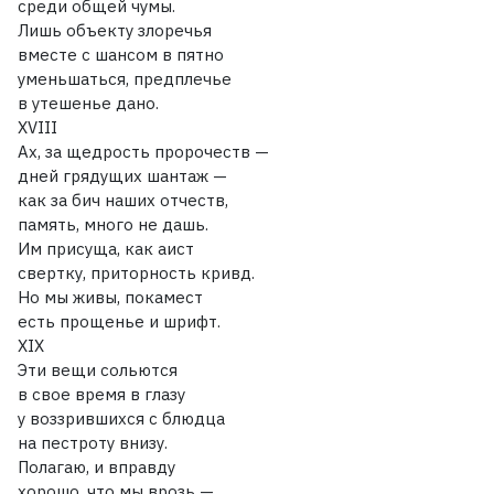
среди общей чумы.
Лишь объекту злоречья
вместе с шансом в пятно
уменьшаться, предплечье
в утешенье дано.
XVIII
Ах, за щедрость пророчеств —
дней грядущих шантаж —
как за бич наших отчеств,
память, много не дашь.
Им присуща, как аист
свертку, приторность кривд.
Но мы живы, покамест
есть прощенье и шрифт.
XIX
Эти вещи сольются
в свое время в глазу
у воззрившихся с блюдца
на пестроту внизу.
Полагаю, и вправду
хорошо, что мы врозь —