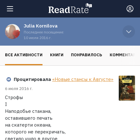
Julia Kornilova
Поиск
Последнее посещение:
10 июля 2016 г.
Новости
ВСЕ АКТИВНОСТИ
КНИГИ
ПОНРАВИЛОСЬ
КОММЕНТАРИ
Рейтинги
Процитировала
«Новые стансы к Августе»
Книги
6 июля 2016 г.
Строфы
I
Экранизации
Наподобье стакана,
оставившего печать
на скатерти океана,
Коллекции
которого не перекричать,
светило ушло в другое