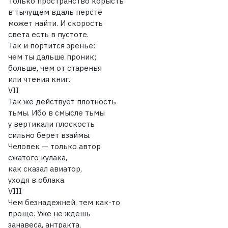
Только пространство корысть
в тычущем вдаль персте
может найти. И скорость
света есть в пустоте.
Так и портится зренье:
чем ты дальше проник;
больше, чем от старенья
или чтения книг.
VII
Так же действует плотность
тьмы. Ибо в смысле тьмы
у вертикали плоскость
сильно берет взаймы.
Человек — только автор
сжатого кулака,
как сказал авиатор,
уходя в облака.
VIII
Чем безнадежней, тем как-то
проще. Уже не ждешь
занавеса, антракта,