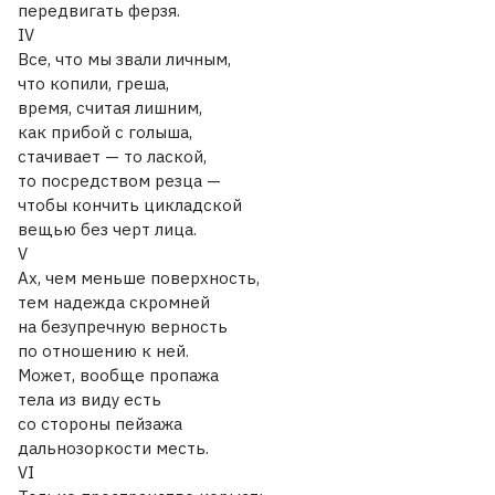
передвигать ферзя.
IV
Все, что мы звали личным,
что копили, греша,
время, считая лишним,
как прибой с голыша,
стачивает — то лаской,
то посредством резца —
чтобы кончить цикладской
вещью без черт лица.
V
Ах, чем меньше поверхность,
тем надежда скромней
на безупречную верность
по отношению к ней.
Может, вообще пропажа
тела из виду есть
со стороны пейзажа
дальнозоркости месть.
VI