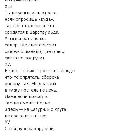
XIII
Ты не услышишь ответа,
если спросишь «куда»,
так как стороны света
сводятся к царству льда.
У языка есть полюс,
север, где снег сквозит
сквозь Эльзевир; где голос
флага не водрузит.
XIV
Бедность сих строк — от жажды
что-то спрятать, сберечь;
обернуться. Но дважды
в ту же постель не лечь.
Даже если прислуга
там не сменит белье.
Здесь — не Сатурн, и с круга
не соскочить в нее.
XV
С той дурной карусели,