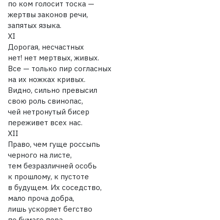
по ком голосит тоска —
жертвы законов речи,
запятых языка.
XI
Дорогая, несчастных
нет! нет мертвых, живых.
Все — только пир согласных
на их ножках кривых.
Видно, сильно превысил
свою роль свинопас,
чей нетронутый бисер
переживет всех нас.
XII
Право, чем гуще россыпь
черного на листе,
тем безразличней особь
к прошлому, к пустоте
в будущем. Их соседство,
мало проча добра,
лишь ускоряет бегство
по бумаге пера.