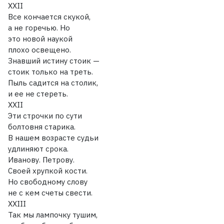
XXII
Все кончается скукой,
а не горечью. Но
это новой наукой
плохо освещено.
Знавший истину стоик —
стоик только на треть.
Пыль садится на столик,
и ее не стереть.
XXII
Эти строчки по сути
болтовня старика.
В нашем возрасте судьи
удлиняют срока.
Иванову. Петрову.
Своей хрупкой кости.
Но свободному слову
не с кем счеты свести.
XXIII
Так мы лампочку тушим,