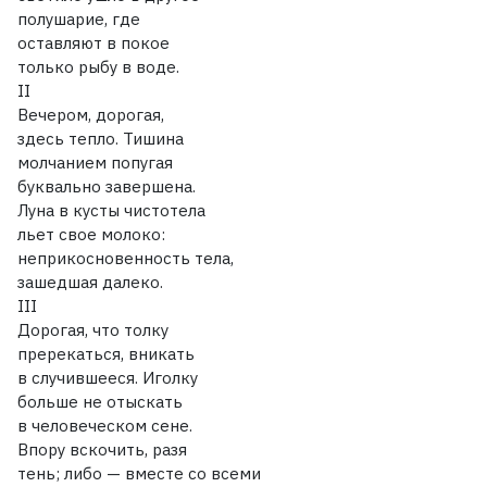
полушарие, где
оставляют в покое
только рыбу в воде.
II
Вечером, дорогая,
здесь тепло. Тишина
молчанием попугая
буквально завершена.
Луна в кусты чистотела
льет свое молоко:
неприкосновенность тела,
зашедшая далеко.
III
Дорогая, что толку
пререкаться, вникать
в случившееся. Иголку
больше не отыскать
в человеческом сене.
Впору вскочить, разя
тень; либо — вместе со всеми