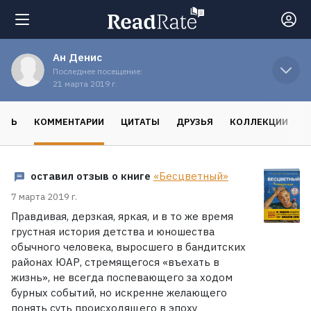
Ан Денис
Поиск
Последнее посещение:
21 марта 2019 г.
Новости
ОСЬ
КОММЕНТАРИИ
ЦИТАТЫ
ДРУЗЬЯ
КОЛЛЕКЦИИ
Рейтинги
оставил отзыв о книге
«Бесцветный»
Книги
7 марта 2019 г.
Правдивая, дерзкая, яркая, и в то же время
грустная история детства и юношества
Экранизации
обычного человека, выросшего в бандитских
районах ЮАР, стремящегося «въехать в
жизнь», не всегда поспевающего за ходом
Коллекции
бурных событий, но искренне желающего
понять суть происходящего в эпоху