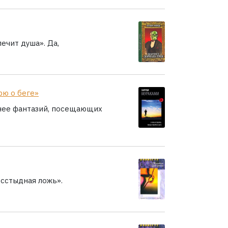
ечит душа». Да,
рю о беге»
нее фантазий, посещающих
есстыдная ложь».