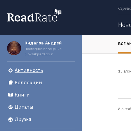
Сервис
Поиск
Нов
Кидалов Андрей
ВСЕ А
Последнее посещение:
5 октября 2022 г.
Активность
13 апр
Коллекции
Книги
Цитаты
8 октя
Друзья