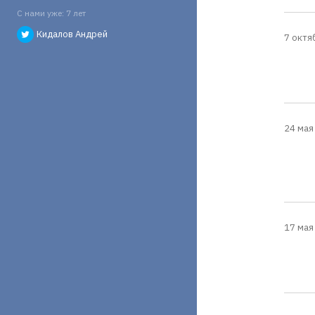
С нами уже: 7 лет
Кидалов Андрей
7 октя
24 мая 
17 мая 