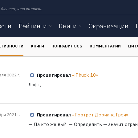
 для тех, кто читает.
ости
Рейтинги
Книги
Экранизации
КТИВНОСТИ
КНИГИ
ПОНРАВИЛОСЬ
КОММЕНТАРИИ
ЦИТ
Процитировал
«iPhuck 10»
еля 2022 г.
Лофт,
Процитировал
«Портрет Дориана Грея»
бря 2021 г.
— Да кто же вы? — Определить — значит огран