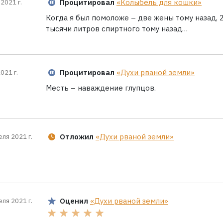
Процитировал
«Колыбель для кошки»
2021 г.
Когда я был помоложе – две жены тому назад, 2
тысячи литров спиртного тому назад…
Процитировал
«Духи рваной земли»
021 г.
Месть – наваждение глупцов.
Отложил
«Духи рваной земли»
еля 2021 г.
Оценил
«Духи рваной земли»
еля 2021 г.