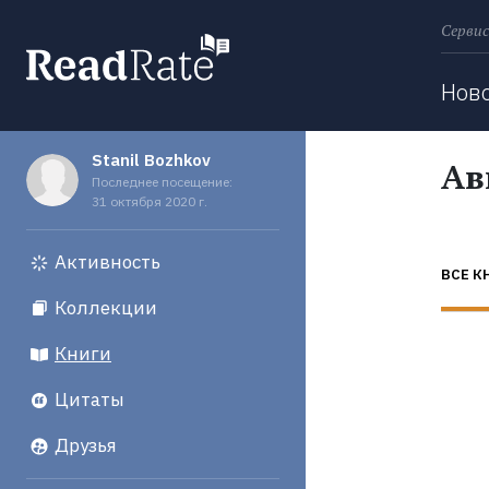
Сервис
Поиск
Нов
Stanil Bozhkov
Ав
Последнее посещение:
31 октября 2020 г.
Активность
ВСЕ К
Коллекции
Книги
Цитаты
Друзья