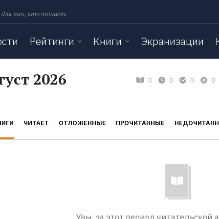
 для тех, кто читает.
ости
Рейтинги
Книги
Экранизации
густ 2026
0
0
0
0
НИГИ
ЧИТАЕТ
ОТЛОЖЕННЫЕ
ПРОЧИТАННЫЕ
НЕДОЧИТАН
Увы, за этот период читательской 