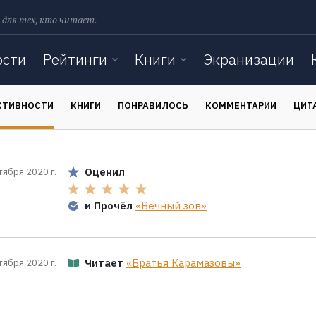
 для тех, кто читает.
ости
Рейтинги
Книги
Экранизации
КТИВНОСТИ
КНИГИ
ПОНРАВИЛОСЬ
КОММЕНТАРИИ
ЦИТ
Оценил
тября 2020 г.
и Прочёл
«Вечный зов»
Читает
«Братья Карамазовы»
тября 2020 г.