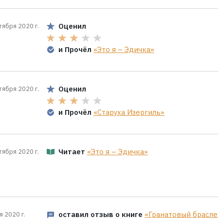
Оценил
тября 2020 г.
и Прочёл
«Это я – Эдичка»
Оценил
тября 2020 г.
и Прочёл
«Старуха Изергиль»
Читает
«Это я – Эдичка»
тября 2020 г.
оставил отзыв о книге
«Гранатовый брасле
я 2020 г.