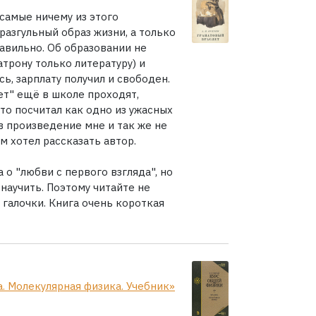
 самые ничему из этого
 разгульный образ жизни, а только
равильно. Об образовании не
атрону только литературу) и
ь, зарплату получил и свободен.
ет" ещё в школе проходят,
то посчитал как одно из ужасных
 произведение мне и так же не
м хотел рассказать автор.
о "любви с первого взгляда", но
 научить. Поэтому читайте не
я галочки. Книга очень короткая
а. Молекулярная физика. Учебник»