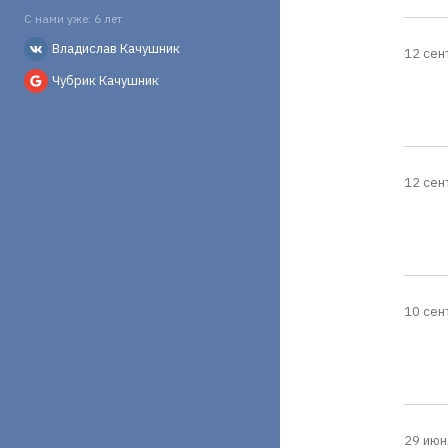
С нами уже: 6 лет
Владислав Качушник
12 сен
Чубрик Качушник
12 сен
10 сен
29 июн