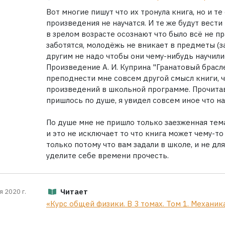
Вот многие пишут что их тронула книга, но и те
произведения не научатся. И те же будут вести
в зрелом возрасте осознают что было всё не п
заботятся, молодёжь не вникает в предметы (з
другим не надо чтобы они чему-нибудь научилис
Произведение А. И. Куприна "Гранатовый брасл
преподнести мне совсем другой смысл книги, ч
произведений в школьной программе. Прочитав
пришлось по душе, я увидел совсем иное что на
По душе мне не пришло только заезженная тема 
и это не исключает то что книга может чему-то
только потому что вам задали в школе, и не дл
уделите себе времени прочесть.
Читает
я 2020 г.
«Курс общей физики. В 3 томах. Том 1. Механик