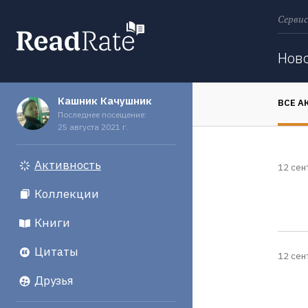
Сервис
Поиск
Нов
Кашник Качушник
ВСЕ А
Последнее посещение:
25 августа 2021 г.
Активность
12 сен
Коллекции
Книги
Цитаты
12 сен
Друзья