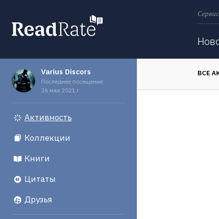
Сервис
Поиск
Нов
Varius Discors
ВСЕ А
Последнее посещение:
26 мая 2021 г.
Активность
Коллекции
Книги
Цитаты
Друзья