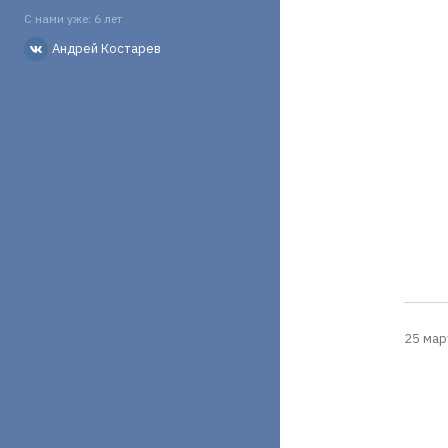
С нами уже: 6 лет
Андрей Костарев
25 мар