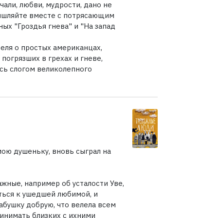
чали, любви, мудрости, дано не
змышляйте вместе с потрясающим
ых "Гроздья гнева" и "На запад
теля о простых американцах,
 погрязших в грехах и гневе,
есь слогом великолепного
мою душеньку, вновь сыграл на
важные, например об усталости Уве,
уться к ушедшей любимой, и
абушку добрую, что велела всем
ринимать близких с ихними