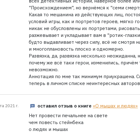
всех детективных историй, наверное более или
"Происхождением", но вернёмся к "семи смертя
Какая то мешанина из действующих лиц, пост
условий игры, как и портретов героев, мягко г
никак не обусловлены их портретами, рисовать
разжевывает и укладывает вам в "ротик-глазки"
будто выдавливает через силу, всё не смотря 
и многоплановость плоско и одномерно.
Развязка, да, развязка несколько неожиданна, 
почему же всё таки герои, изменились, причём
невозможно.
Аннотация по мне так минимум приукрашена. С
теперь в личном списке неинтересных авторов
оставил отзыв о книге
«О мышах и людях»
та 2021 г.
Нет провести печальнее на свете
чем повесть стейнбека
о людях и мышах