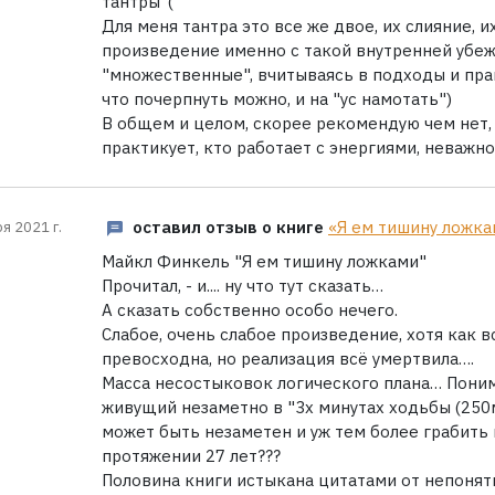
тантры"(
Для меня тантра это все же двое, их слияние, и
произведение именно с такой внутренней убе
"множественные", вчитываясь в подходы и практ
что почерпнуть можно, и на "ус намотать")
В общем и целом, скорее рекомендую чем нет, 
практикует, кто работает с энергиями, неважно 
оставил отзыв о книге
«Я ем тишину ложка
я 2021 г.
Майкл Финкель "Я ем тишину ложками"
Прочитал, - и.... ну что тут сказать…
А сказать собственно особо нечего.
Слабое, очень слабое произведение, хотя как в
превосходна, но реализация всё умертвила….
Масса несостыковок логического плана… Понима
живущий незаметно в "3х минутах ходьбы (250
может быть незаметен и уж тем более грабить
протяжении 27 лет???
Половина книги истыкана цитатами от непонят