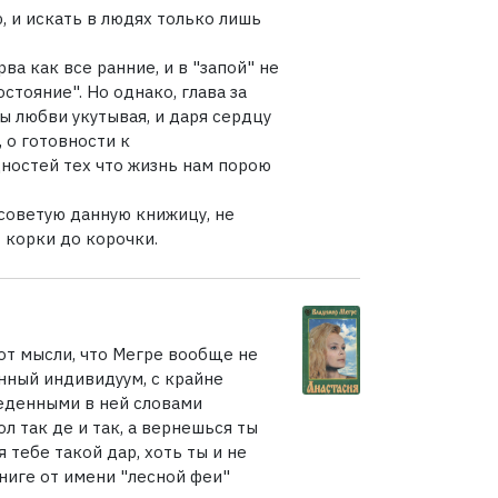
, и искать в людях только лишь
ва как все ранние, и в "запой" не
остояние". Но однако, глава за
ты любви укутывая, и даря сердцу
 о готовности к
ностей тех что жизнь нам порою
 советую данную книжицу, не
 корки до корочки.
 от мысли, что Мегре вообще не
анный индивидуум, с крайне
еденными в ней словами
ол так де и так, а вернешься ты
 тебе такой дар, хоть ты и не
книге от имени "лесной феи"