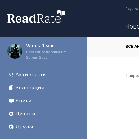
Сервис
Поиск
Нов
Varius Discors
ВСЕ А
Последнее посещение:
26 мая 2021 г.
Активность
1 апре
Коллекции
Книги
Цитаты
Друзья