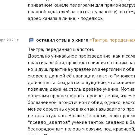
приватном канале телеграмм для прямой загруз
правообладателей закрыть эту лавочку), потому
адрес канала в личке, - поделюсь.
оставил отзыв о книге
«Тантра, переданна
аря 2021 г.
Тантра, переданная шёпотом.
Довольно уникальное произведение, как и сама 
практика любви, практика слияния со своим па
но и душ, практика управления энергиями любви
скорее в данной её вариации, так это "множест
до инсцеста. Создаётся ощущение, что соврем
повлияли даже на столь древнее учение. Мотиви
образами просветленных, просветления, излече
болезненной, эгоистичной любви, однако, наск
менее серьезных уровнях так называемого про
не так актуальны. В наше же время, если прос
"псевдо_адептов", учение тантры сведено к ба
беспорядочным половым связям, под красивой,