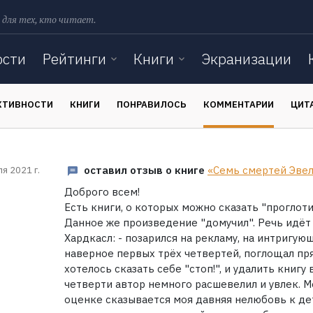
 для тех, кто читает.
ости
Рейтинги
Книги
Экранизации
КТИВНОСТИ
КНИГИ
ПОНРАВИЛОСЬ
КОММЕНТАРИИ
ЦИТ
оставил отзыв о книге
«Семь смертей Эве
ля 2021 г.
Доброго всем!
Есть книги, о которых можно сказать "проглотил
Данное же произведение "домучил". Речь идёт
Хардкасл: - позарился на рекламу, на интригу
наверное первых трёх четвертей, поглощал пря
хотелось сказать себе "стоп!", и удалить книгу
четверти автор немного расшевелил и увлек. М
оценке сказывается моя давняя нелюбовь к де