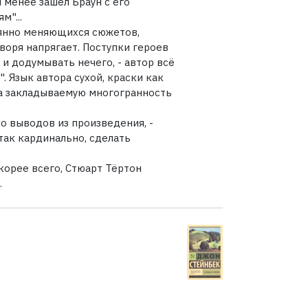
 менее зашёл Браун с его
м"...
оянно меняющихся сюжетов,
оворя напрягает. Поступки героев
 и додумывать нечего, - автор всё
. Язык автора сухой, краски как
на закладываемую многогранность
но выводов из произведения, -
 так кардинально, сделать
корее всего, Стюарт Тёртон
.