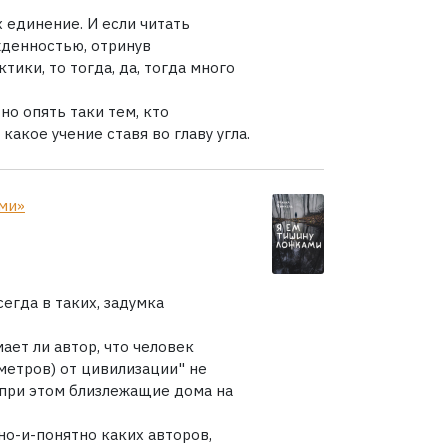
х единение. И если читать
жденностью, отринув
ики, то тогда, да, тогда много
но опять таки тем, кто
какое учение ставя во главу угла.
ми»
сегда в таких, задумка
ет ли автор, что человек
метров) от цивилизации" не
 при этом близлежащие дома на
но-и-понятно каких авторов,