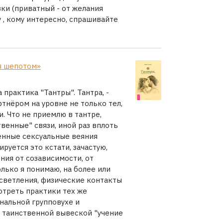
ки (приватный - от желания
 , кому интересно, спрашивайте
я шепотом»
практика "Тантры". Тантра, -
ртнёром на уровне не только тел,
. Что не приемлю в тантре,
венные" связи, иной раз вплоть
енные сексуальные веяния
руется это кстати, зачастую,
ния от созависимости, от
олько я понимаю, на более или
светления, физические контакты
мотреть практики тех же
нальной групповухе и
 таинственной вывеской "учение