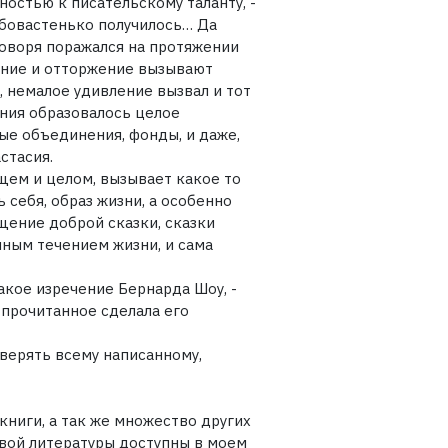
остью к писательскому таланту, -
лабовастенько получилось… Да
говоря поражался на протяжении
ение и отторжение вызывают
, немалое удивление вызвал и тот
ения образовалось целое
ые объединения, фонды, и даже,
стасия.
бщем и целом, вызывает какое то
 себя, образ жизни, а особенно
щение доброй сказки, сказки
нным течением жизни, и сама
акое изречение Бернарда Шоу, -
 прочитанное сделала его
оверять всему написанному,
 книги, а так же множество других
вой литературы доступны в моем