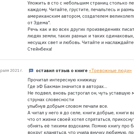
Уложить в сто с небольшим страниц столько пе
каждому. Читайте, грустите, печальтесь и ра
американским автором, создателем великолепн
от Эдема".
Речь как и во всех других произведениях писа
людях земли, таких разных и таких одинаковых,
несущих свет и любовь. Читайте и наслаждайт
Стейнбека!
оставил отзыв о книге
«Тревожные люди»
раля 2021 г.
Прочитал интересную книжицу
Где эФ Бакман значится в авторах…
Не подвел, вновь растрогал он, чуть уставшую 
струнах словесности
улыбнув добрым словом печали все.
А читал у него я до селе, книги добрые, книги 
что от жизни своей хотел спрятаться, прикосн
обнять её тихими вздохами. Помню книгу про б
вокруг кланяться, что учила внучку любимую, п