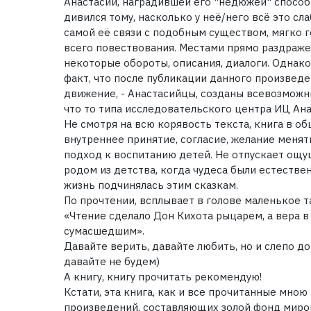
Анастасии, наградившей его "недюжей" способн
дивился тому, насколько у неё/него всё это с
самой её связи с подобным существом, мягко 
всего повествования. Местами прямо раздраж
некоторые обороты, описания, диалоги. Однако
факт, что после публикации данного произвед
движение, - Анастасийцы, созданы всевозможн
что то типа исследовательского центра ИЦ Ана
Не смотря на всю корявость текста, книга в о
внутреннее принятие, согласие, желание менять
подход к воспитанию детей. Не отпускает ощу
родом из детства, когда чудеса были естестве
жизнь подчинялась этим сказкам.
По прочтении, всплывает в голове маленькое т
«Чтение сделало Дон Кихота рыцарем, а вера в
сумасшедшим».
Давайте верить, давайте любить, но и слепо д
давайте не будем)
А книгу, книгу прочитать рекомендую!
Кстати, эта книга, как и все прочитанные мною
произведений, составляющих золой фонд миро