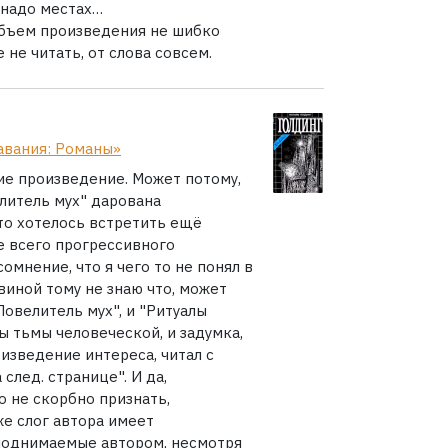
енадо местах…
объем произведения не шибко
 не читать, от слова совсем.
авания: Романы»
ие произведение. Может потому,
литель мух" дарована
то хотелось встретить ещё
е всего прогрессивного
сомнение, что я чего то не понял в
, виной тому не знаю что, может
"Повелитель мух", и "Ритуалы
ы тьмы человеческой, и задумка,
роизведение интереса, читал с
 след. странице". И да,
о не скорбно признать,
же слог автора имеет
 поднимаемые автором, несмотря