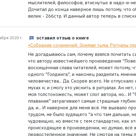
мыслителей, философов, втиснутых в надо-и-н
Дочитал до конца наверное лишь потому, что 
велик - 266стр. И данный автор теперь в списке
оставил отзыв о книге
абря 2020 г.
«Собрание сочинений. Зримая тьма. Ритуалы пл
Не догадываюсь сам, почему взялся почитать с
что автору известнейшего произведения "Пове
восхищённая слава читателей, может потому, ч
одного "Голдинга", и наконец разделить мнени
человечества... Да. Скорее всего. Не отпускало 
мухах н, и смогу это уяснить в ритуалах. Ан нет
моя толстокожесть, может слог автора, но... И 
плавания" затрагивают самые страшные глубин
да, и... И наверное для меня всё. Не вызвало п
трудом, не было зудящего "а что там дальше, на
чудовищно, но вместе с тем стандартно, как эт
происходящее в произведении, но думаю, всё 
первостепенное значение. Не смотря на темы