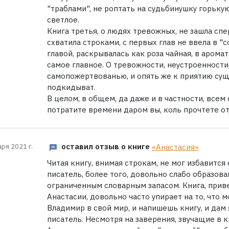
"траблами", не роптать на судьбинушку горькую
светлое.
Книга третья, о людях тревожных, не зашла спер
схватила строками, с первых глав не ввела в "с
главой, раскрывалась как роза чайная, в арома
самое главное. О тревожности, неустроенности,
самопожертвованью, и опять же к приятию сущ
подкидыват.
В целом, в общем, да даже и в частности, всем
потратите времени даром вы, коль прочтете от
оставил отзыв о книге
«Анастасия»
аря 2021 г.
Читая книгу, внимая строкам, не мог избавится
писатель, более того, довольно слабо образов
ограниченным словарным запасом. Книга, прив
Анастасии, довольно часто упирает на то, что м
Владимир в свой мир, и напишешь книгу, и дам я
писатель. Несмотря на заверения, звучащие в 