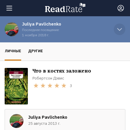
Juliya Pavlichenko
Поиск
Последнее посещение:
1 ноября 2018 г.
Новости
ЛИЧНЫЕ
ДРУГИЕ
Рейтинги
Что в костях заложено
Робертсон Дэвис
Книги
3
Экранизации
Juliya Pavlichenko
Коллекции
25 августа 2013 г.