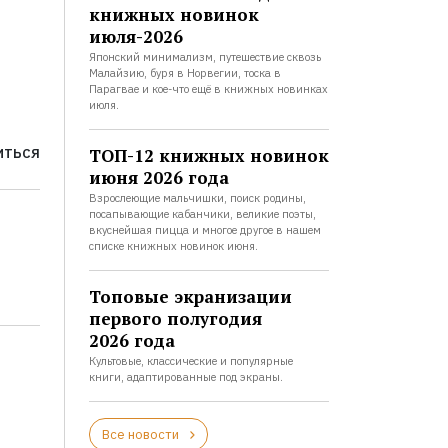
книжных новинок
июля-2026
Японский минимализм, путешествие сквозь
Малайзию, буря в Норвегии, тоска в
Парагвае и кое-что ещё в книжных новинках
июля.
ТОП-12 книжных новинок
ИТЬСЯ
июня 2026 года
Взрослеющие мальчишки, поиск родины,
посапывающие кабанчики, великие поэты,
вкуснейшая пицца и многое другое в нашем
списке книжных новинок июня.
Топовые экранизации
первого полугодия
2026 года
Культовые, классические и популярные
книги, адаптированные под экраны.
Все новости