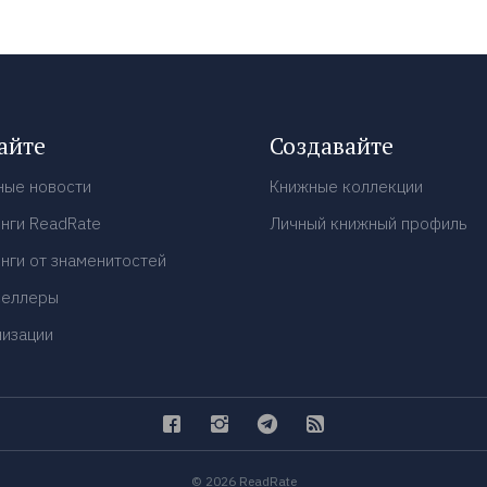
айте
Создавайте
ные новости
Книжные коллекции
нги ReadRate
Личный книжный профиль
нги от знаменитостей
селлеры
низации
© 2026 ReadRate