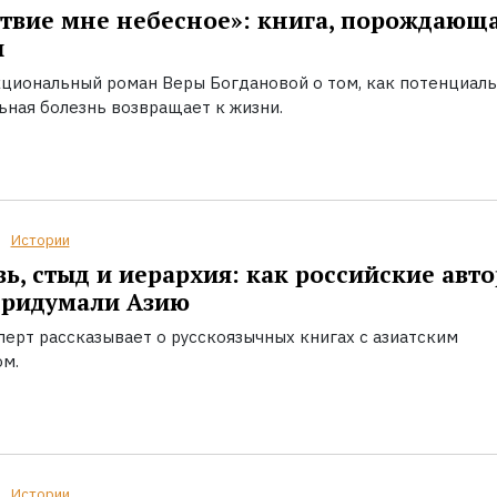
твие мне небесное»: книга, порождающ
ы
циональный роман Веры Богдановой о том, как потенциал
ьная болезнь возвращает к жизни.
Истории
ь, стыд и иерархия: как российские авт
придумали Азию
перт рассказывает о русскоязычных книгах с азиатским
ом.
Истории