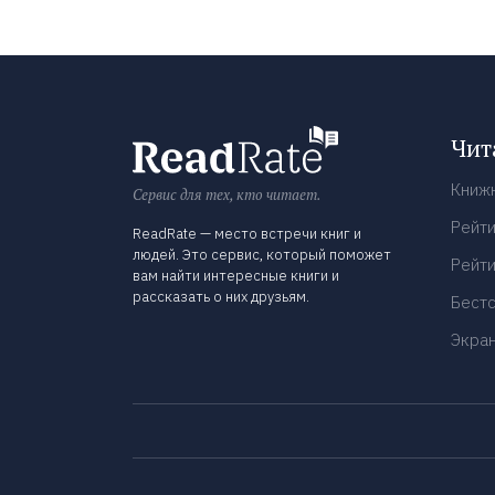
Чит
Книж
Сервис для тех, кто читает.
Рейти
ReadRate — место встречи книг и
людей. Это сервис, который поможет
Рейти
вам найти интересные книги и
рассказать о них друзьям.
Бест
Экра