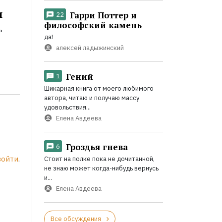
и
Гарри Поттер и
22
философский камень
ь
да!
алексей ладыжинский
Гений
1
Шикарная книга от моего любимого
автора, читаю и получаю массу
удовольствия...
Елена Авдеева
Гроздья гнева
6
войти
.
Стоит на полке пока не дочитанной,
не знаю может когда-нибудь вернусь
и...
Елена Авдеева
Все обсуждения