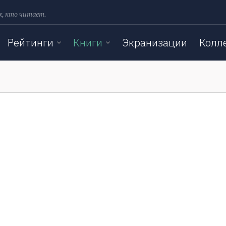
х, кто читает.
Рейтинги
Книги
Экранизации
Колл