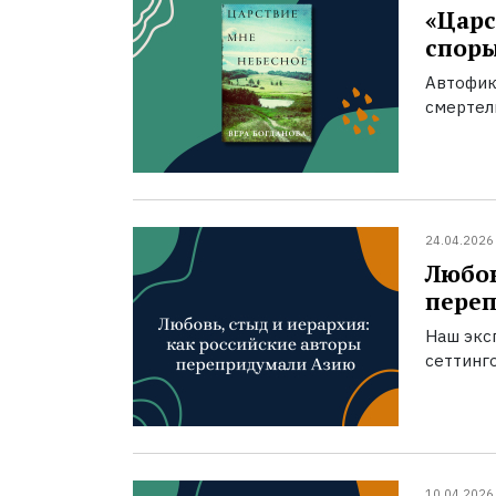
«Царс
спор
Автофик
смертел
24.04.2026
Любов
пере
Наш экс
сеттинг
10.04.2026