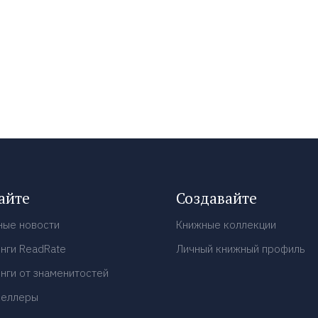
айте
Создавайте
ные новости
Книжные коллекции
нги ReadRate
Личный книжный профиль
нги от знаменитостей
селлеры