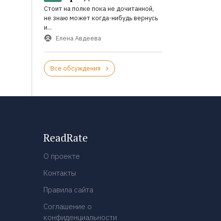
Стоит на полке пока не дочитанной,
не знаю может когда-нибудь вернусь
и...
Елена Авдеева
Все обсуждения
ReadRate
О проекте
Контакты
Правила сайта
Соглашение о
конфиденциальности