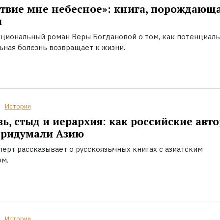
твие мне небесное»: книга, порождающ
ы
циональный роман Веры Богдановой о том, как потенциал
ьная болезнь возвращает к жизни.
Истории
ь, стыд и иерархия: как российские авт
придумали Азию
перт рассказывает о русскоязычных книгах с азиатским
ом.
Истории