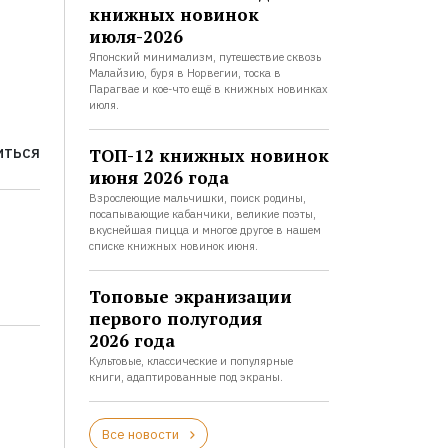
книжных новинок
июля-2026
Японский минимализм, путешествие сквозь
Малайзию, буря в Норвегии, тоска в
Парагвае и кое-что ещё в книжных новинках
июля.
ТОП-12 книжных новинок
ИТЬСЯ
июня 2026 года
Взрослеющие мальчишки, поиск родины,
посапывающие кабанчики, великие поэты,
вкуснейшая пицца и многое другое в нашем
списке книжных новинок июня.
Топовые экранизации
первого полугодия
2026 года
Культовые, классические и популярные
книги, адаптированные под экраны.
Все новости