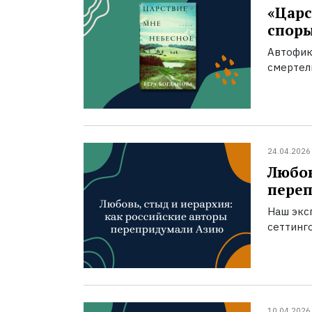
«Царс
спор
Автофик
смертел
24.04.2026
Любов
пере
Наш экс
сеттинг
10.04.2026