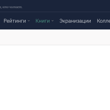
х, кто читает.
Рейтинги
Книги
Экранизации
Колл