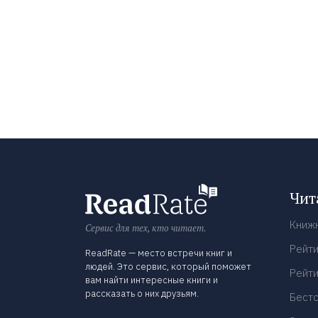
Чит
Книж
Сервис для тех, кто читает.
Рейти
ReadRate — место встречи книг и
людей. Это сервис, который поможет
Рейти
вам найти интересные книги и
рассказать о них друзьям.
Бест