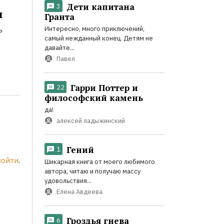
Дети капитана
3
и
Гранта
Интересно, много приключений,
ь
самый нежданный конец. Детям не
давайте...
Павел
Гарри Поттер и
22
философский камень
да!
алексей ладыжинский
Гений
1
войти
.
Шикарная книга от моего любимого
автора, читаю и получаю массу
удовольствия...
Елена Авдеева
Гроздья гнева
6