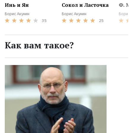
Инь и Ян
Сокол и Ласточка
Ф. М.
Борис Акунин
Борис Акунин
Борис 
35
25
Как вам такое?