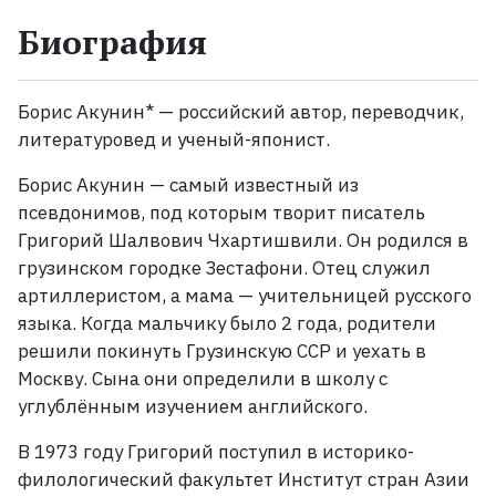
Биография
Жанры
Серии
Борис Акунин* — российский автор, переводчик,
литературовед и ученый-японист.
Экранизации
Борис Акунин — самый известный из
псевдонимов, под которым творит писатель
Коллекции
Григорий Шалвович Чхартишвили. Он родился в
грузинском городке Зестафони. Отец служил
артиллеристом, а мама — учительницей русского
языка. Когда мальчику было 2 года, родители
решили покинуть Грузинскую ССР и уехать в
Москву. Сына они определили в школу с
углублённым изучением английского.
В 1973 году Григорий поступил в историко-
филологический факультет Институт стран Азии