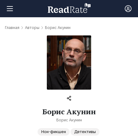
Поиск
Главная
Авторы
Борис Акунин
Новости
Рейтинги
Книги
Самые
Борис Акунин
обсуждаемые
Борис Акунин
книги
Нон-фикшен
Детективы
Авторы