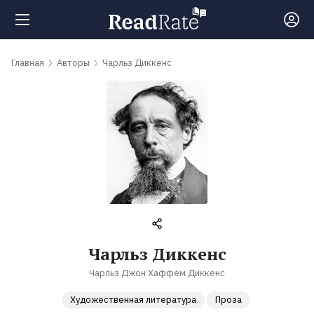
Поиск
Главная
Авторы
Чарльз Диккенс
Новости
Рейтинги
Книги
Самые
Чарльз Диккенс
обсуждаемые
Чарльз Джон Хаффем Диккенс
книги
Художественная литература
Проза
Авторы