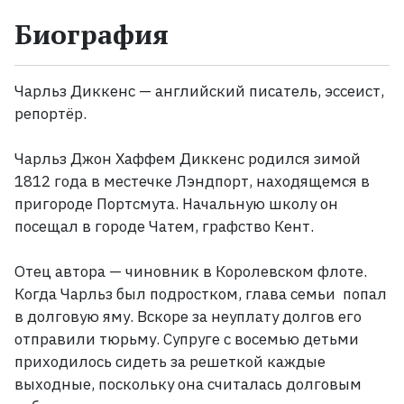
Биография
Жанры
Серии
Чарльз Диккенс — английский писатель, эссеист,
репортёр.
Экранизации
Чарльз Джон Хаффем Диккенс родился зимой
1812 года в местечке Лэндпорт, находящемся в
Коллекции
пригороде Портсмута. Начальную школу он
посещал в городе Чатем, графство Кент.
Отец автора — чиновник в Королевском флоте.
Когда Чарльз был подростком, глава семьи попал
в долговую яму. Вскоре за неуплату долгов его
отправили тюрьму. Супруге с восемью детьми
приходилось сидеть за решеткой каждые
выходные, поскольку она считалась долговым