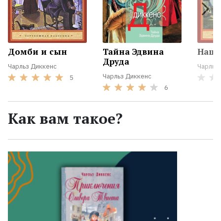
Домби и сын
Тайна Эдвина
Наш 
Друда
Чарльз Диккенс
Чарльз
Чарльз Диккенс
5
6
Как вам такое?