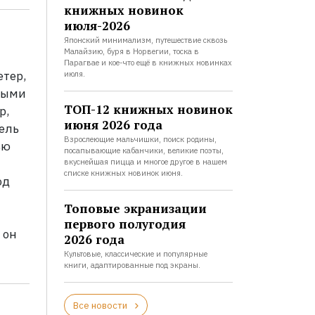
книжных новинок
июля-2026
Японский минимализм, путешествие сквозь
Малайзию, буря в Норвегии, тоска в
Парагвае и кое-что ещё в книжных новинках
етер,
июля.
ытыми
ТОП-12 книжных новинок
р,
июня 2026 года
ель
Взрослеющие мальчишки, поиск родины,
ью
посапывающие кабанчики, великие поэты,
вкуснейшая пицца и многое другое в нашем
списке книжных новинок июня.
од
Топовые экранизации
первого полугодия
 он
2026 года
Культовые, классические и популярные
книги, адаптированные под экраны.
Все новости