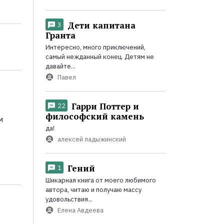
136
Дети капитана
3
Гранта
Интересно, много приключений,
самый нежданный конец. Детям не
давайте...
Павел
Гарри Поттер и
22
философский камень
м
да!
алексей ладыжинский
Гений
1
Шикарная книга от моего любимого
автора, читаю и получаю массу
удовольствия...
Елена Авдеева