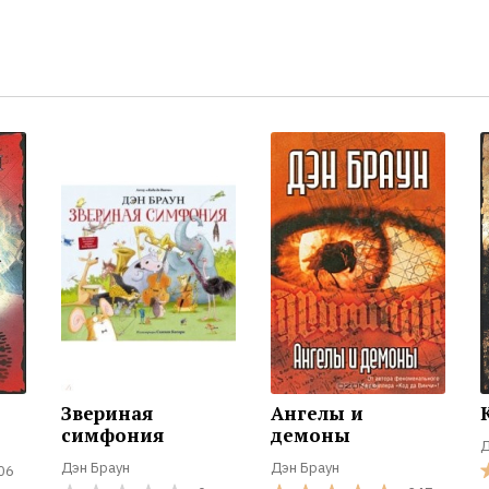
Звериная
Ангелы и
симфония
демоны
Д
Дэн Браун
Дэн Браун
06