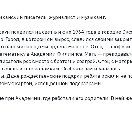
иканский писатель, журналист и музыкант.
аун появился на свет в июне 1964 года в городке Экс
. Город, в котором он вырос, славился своими закр
то напоминающими ордена масонов. Отец — профессо
тематику в Академии Филлипса. Мать — преподават
исатель рос вместе с братом и сестрой. Отец с матер
любовь к головоломкам. Особенно им нравилось
сы. Даже рождественские подарки ребята искали не п
 дому с картой, испещрённой подсказками.
е при Академии, где работали его родители. В ней же