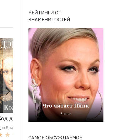
РЕЙТИНГИ ОТ
ЗНАМЕНИТОСТЕЙ
Что читает Пинк
5 книг
Код да Винчи
Утраченный
Инферн
символ
эн Браун
Дэн Браун
Дэн Браун
567
САМОЕ ОБСУЖДАЕМОЕ