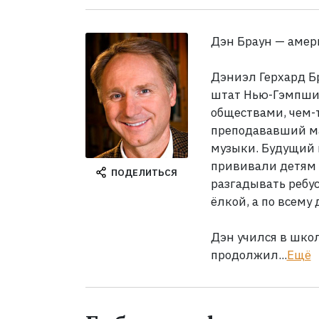
Дэн Браун — амер
Дэниэл Герхард Бр
штат Нью-Гэмпшир
обществами, чем-
преподававший ма
музыки. Будущий п
прививали детям 
ПОДЕЛИТЬСЯ
разгадывать ребу
ёлкой, а по всему
Дэн учился в школ
продолжил...
Ещё