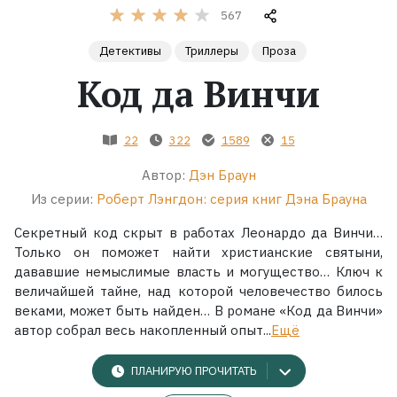
567
Жанры
Детективы
Триллеры
Проза
Код да Винчи
Серии
Экранизации
22
322
1589
15
Автор:
Дэн Браун
Коллекции
Из серии:
Роберт Лэнгдон: серия книг Дэна Брауна
Секретный код скрыт в работах Леонардо да Винчи…
Только он поможет найти христианские святыни,
дававшие немыслимые власть и могущество… Ключ к
величайшей тайне, над которой человечество билось
веками, может быть найден… В романе «Код да Винчи»
автор собрал весь накопленный опыт...
Ещё
ПЛАНИРУЮ ПРОЧИТАТЬ