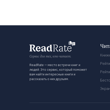
Чит
Книж
Сервис для тех, кто читает.
Рейти
ReadRate — место встречи книг и
людей. Это сервис, который поможет
Рейти
вам найти интересные книги и
рассказать о них друзьям.
Бест
Экра