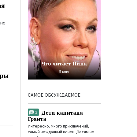
ая
ьно
Что читает Пинк
5 книг
оры
САМОЕ ОБСУЖДАЕМОЕ
Дети капитана
3
Гранта
Интересно, много приключений,
самый нежданный конец. Детям не