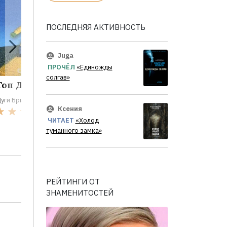
ПОСЛЕДНЯЯ АКТИВНОСТЬ
Juga
ПРОЧЁЛ
«Единожды
солгав»
Топ Дог
Бешеная армия.
Куда б
Облик...
ехали....
уги Бримсон
Ксения
Дуги Бримсон
Дуги Бримс
1
ЧИТАЕТ
«Холод
Эдди Брим
1
туманного замка»
РЕЙТИНГИ ОТ
ЗНАМЕНИТОСТЕЙ