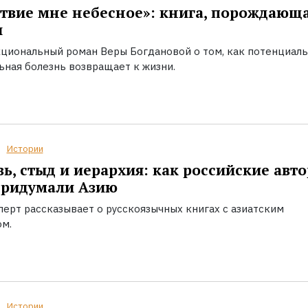
твие мне небесное»: книга, порождающ
ы
циональный роман Веры Богдановой о том, как потенциал
ьная болезнь возвращает к жизни.
Истории
ь, стыд и иерархия: как российские авт
придумали Азию
перт рассказывает о русскоязычных книгах с азиатским
ом.
Истории