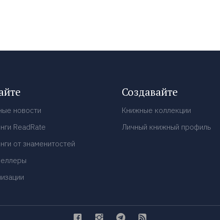
айте
Создавайте
ные новости
Книжные коллекции
нги ReadRate
Личный книжный профиль
нги от знаменитостей
селлеры
низации