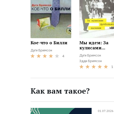
Кое-что о Билли
Мы идем: За
кулисами...
Дуги Бримсон
Дуги Бримсон
4
Эдди Бримсон
1
Как вам такое?
01.07.2026