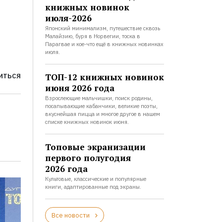
книжных новинок
июля-2026
Японский минимализм, путешествие сквозь
Малайзию, буря в Норвегии, тоска в
Парагвае и кое-что ещё в книжных новинках
июля.
ТОП-12 книжных новинок
ИТЬСЯ
июня 2026 года
Взрослеющие мальчишки, поиск родины,
посапывающие кабанчики, великие поэты,
вкуснейшая пицца и многое другое в нашем
списке книжных новинок июня.
Топовые экранизации
первого полугодия
2026 года
Культовые, классические и популярные
книги, адаптированные под экраны.
Все новости