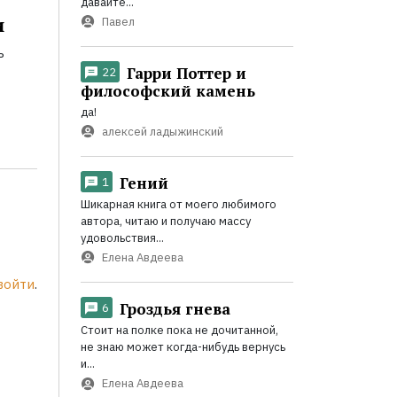
давайте...
и
Павел
ь
Гарри Поттер и
22
философский камень
да!
алексей ладыжинский
Гений
1
Шикарная книга от моего любимого
автора, читаю и получаю массу
удовольствия...
Елена Авдеева
войти
.
Гроздья гнева
6
Стоит на полке пока не дочитанной,
не знаю может когда-нибудь вернусь
и...
Елена Авдеева