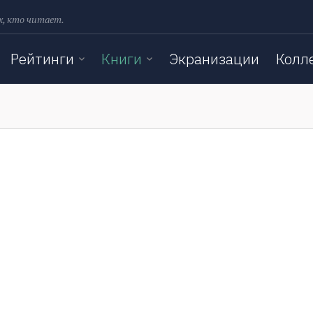
х, кто читает.
Рейтинги
Книги
Экранизации
Колл