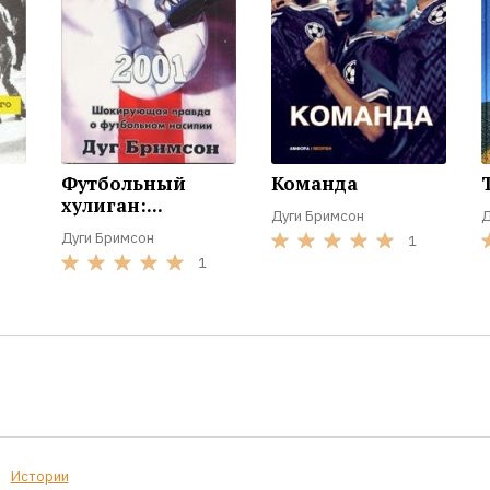
Футбольный
Команда
хулиган:...
Дуги Бримсон
Д
Дуги Бримсон
1
1
Истории