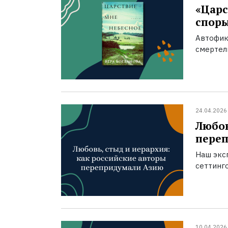
«Царс
спор
Автофик
смертел
24.04.2026
Любов
пере
Наш экс
сеттинг
10.04.2026