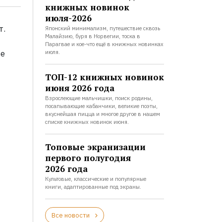
книжных новинок
июля-2026
т.
Японский минимализм, путешествие сквозь
Малайзию, буря в Норвегии, тоска в
Парагвае и кое-что ещё в книжных новинках
ке
июля.
ТОП-12 книжных новинок
июня 2026 года
Взрослеющие мальчишки, поиск родины,
посапывающие кабанчики, великие поэты,
вкуснейшая пицца и многое другое в нашем
списке книжных новинок июня.
Топовые экранизации
первого полугодия
2026 года
Культовые, классические и популярные
книги, адаптированные под экраны.
Все новости