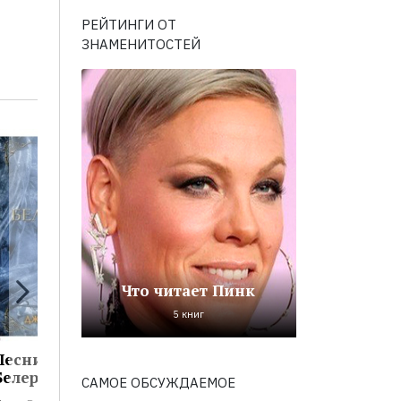
РЕЙТИНГИ ОТ
ЗНАМЕНИТОСТЕЙ
Что читает Пинк
5 книг
Песни
Чудовища и
Книга
Белерианда
критики
утрачен
САМОЕ ОБСУЖДАЕМОЕ