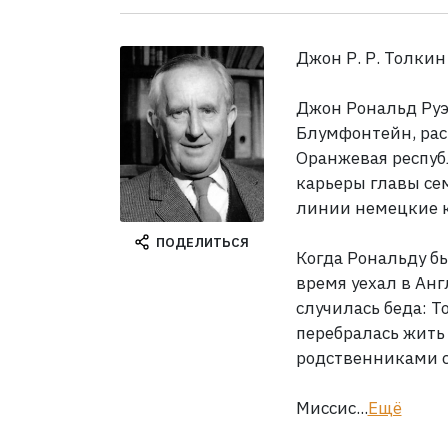
Джон Р. Р. Толкин
Джон Рональд Руэл
Блумфонтейн, ра
Оранжевая респуб
карьеры главы се
линии немецкие 
ПОДЕЛИТЬСЯ
Когда Рональду бы
время уехал в Ан
случилась беда: Т
перебралась жить 
родственниками с
Миссис...
Ещё