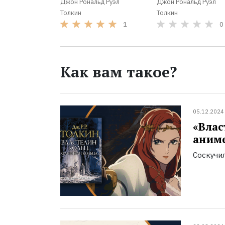
Джон Рональд Руэл
Джон Рональд Руэл
Толкин
Толкин
1
0
Как вам такое?
05.12.2024
«Влас
аниме
Соскучи