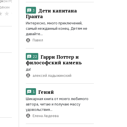
жон Рональд Руэл
Джон Рональд Руэл
Джон Ронал
олкин
Толкин
Толкин
Дети капитана
3
0
0
Гранта
Интересно, много приключений,
самый нежданный конец. Детям не
давайте...
Павел
Гарри Поттер и
22
философский камень
да!
алексей ладыжинский
Гений
1
Шикарная книга от моего любимого
автора, читаю и получаю массу
удовольствия...
Елена Авдеева