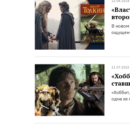
22.08.2024
«Влас
второ
В новом
ощущени
11.07.2023
«Хобб
ставш
«Хоббит,
одна из