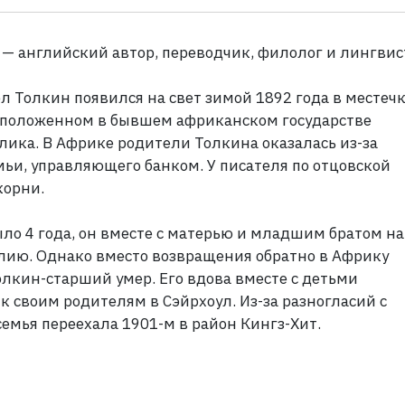
 — английский автор, переводчик, филолог и лингвис
 Толкин появился на свет зимой 1892 года в местеч
сположенном в бывшем африканском государстве
лика. В Африке родители Толкина оказалась из-за
мьи, управляющего банком. У писателя по отцовской
корни.
ло 4 года, он вместе с матерью и младшим братом на
глию. Однако вместо возвращения обратно в Африку
олкин-старший умер. Его вдова вместе с детьми
к своим родителям в Сэйрхоул. Из-за разногласий с
емья переехала 1901-м в район Кингз-Хит.