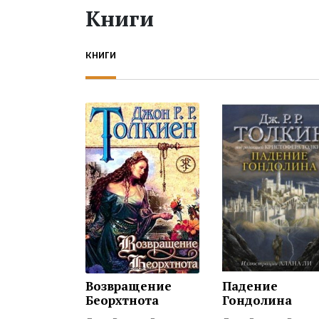
Книги
КНИГИ
Возвращение
Падение
Беорхтнота
Гондолина