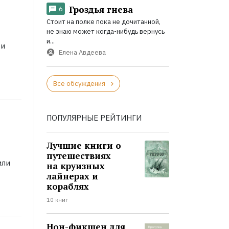
Гроздья гнева
6
Стоит на полке пока не дочитанной,
не знаю может когда-нибудь вернусь
и...
 и
Елена Авдеева
Все обсуждения
ПОПУЛЯРНЫЕ РЕЙТИНГИ
Лучшие книги о
путешествиях
или
на круизных
лайнерах и
кораблях
10 книг
Нон-фикшен для