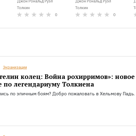
Джон Рональд Руэл
Джон Рональд Руэл
Д
Толкин
Толкин
Т
0
0
Экранизации
телин колец: Война рохирримов»: новое
 по легендариуму Толкиена
лись по эпичным боям? Добро пожаловать в Хельмову Падь.