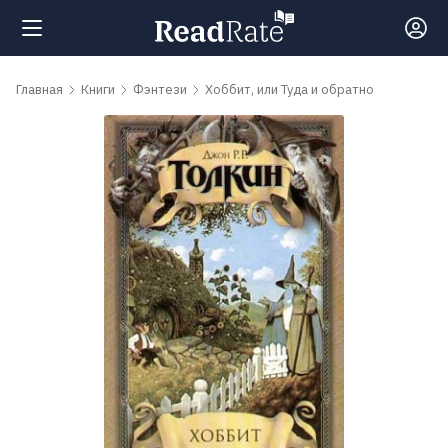
Поиск
Главная
Книги
Фэнтези
Хоббит, или Туда и обратно
Новости
Рейтинги
Книги
Самые
обсуждаемые
книги
Авторы