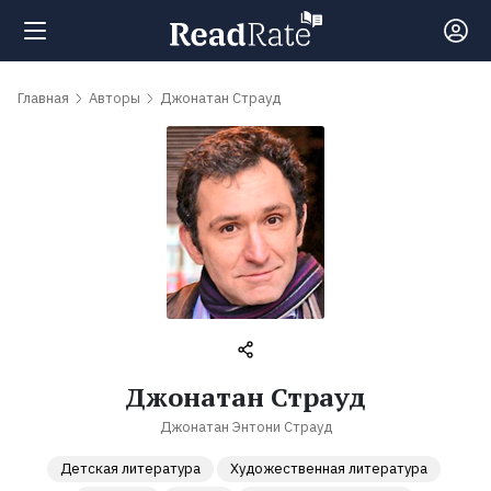
Поиск
Главная
Авторы
Джонатан Страуд
Новости
Рейтинги
Книги
Самые
Джонатан Страуд
обсуждаемые
Джонатан Энтони Страуд
книги
Детская литература
Художественная литература
Авторы