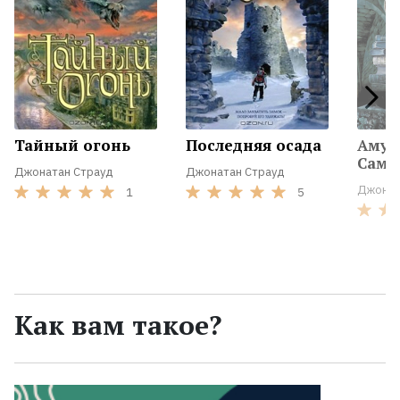
Тайный огонь
Последняя осада
Амул
Сама
Джонатан Страуд
Джонатан Страуд
Джонат
1
5
Как вам такое?