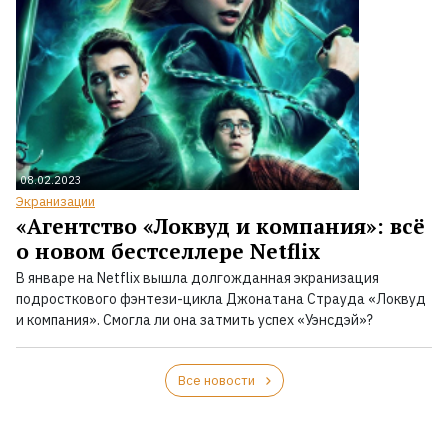
08.02.2023
Экранизации
«Агентство «Локвуд и компания»: всё
о новом бестселлере Netflix
В январе на Netflix вышла долгожданная экранизация
подросткового фэнтези-цикла Джонатана Страуда «Локвуд
и компания». Смогла ли она затмить успех «Уэнсдэй»?
Все новости