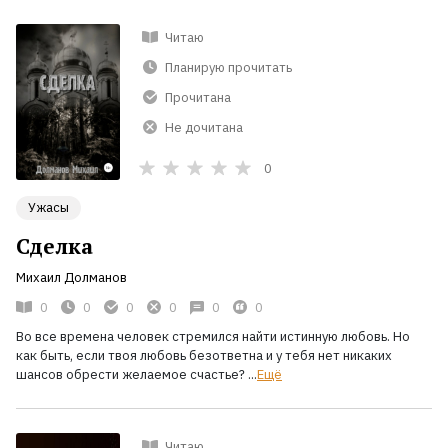
Читаю
Планирую прочитать
Прочитана
Не дочитана
0
Ужасы
Сделка
Михаил Долманов
0
0
0
0
0
0
Во все времена человек стремился найти истинную любовь. Но
как быть, если твоя любовь безответна и у тебя нет никаких
шансов обрести желаемое счастье? ...
Ещё
Читаю