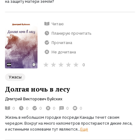
на защиту матери земли?
Читаю
Планирую прочитать
Прочитана
Не дочитана
0
Ужасы
Долгая ночь в лесу
Дмитрий Викторович Буйских
0
0
0
0
0
0
Жизнь в небольшом городке посреди Канады течет своим
чередом. Вокруг на много километров простираются дикие леса,
и истинными хозяевами тут являются...
Ещё