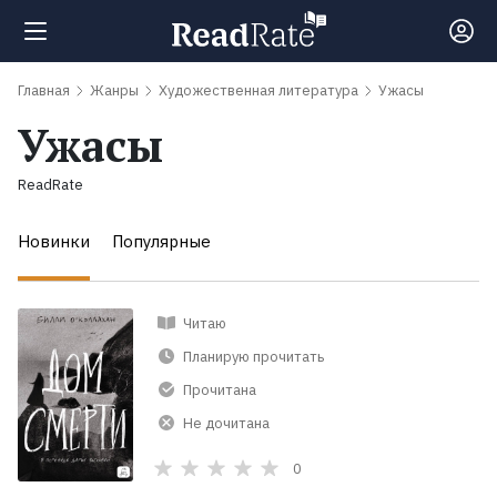
Главная
Жанры
Художественная литература
Ужасы
Поиск
Ужасы
Новости
ReadRate
Новинки
Популярные
Рейтинги
Книги
Читаю
Планирую прочитать
Самые
Прочитана
обсуждаемые
Не дочитана
книги
0
Авторы