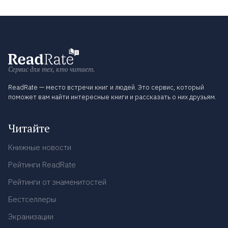
Сервис для тех, кто читает.
ReadRate — место встречи книг и людей. Это сервис, который
поможет вам найти интересные книги и рассказать о них друзьям.
Читайте
Книжные новости
Рейтинги ReadRate
Рейтинги от знаменитостей
Бестселлеры
Экранизации