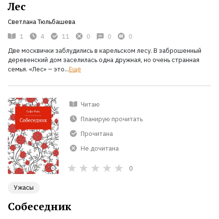
Лес
Светлана Тюльбашева
1
4
11
0
0
0
Две москвички заблудились в карельском лесу. В заброшенный
деревенский дом заселилась одна дружная, но очень странная
семья. «Лес» – это...
Ещё
Читаю
Планирую прочитать
Прочитана
Не дочитана
0
Ужасы
Собеседник