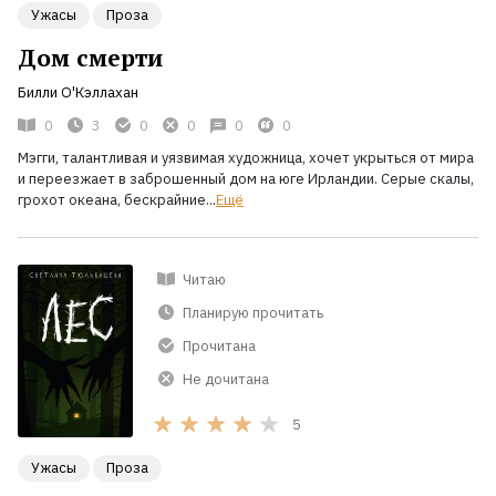
Ужасы
Проза
Жанры
Дом смерти
Билли О'Кэллахан
Серии
0
3
0
0
0
0
Мэгги, талантливая и уязвимая художница, хочет укрыться от мира
Экранизации
и переезжает в заброшенный дом на юге Ирландии. Серые скалы,
грохот океана, бескрайние...
Ещё
Коллекции
Читаю
Планирую прочитать
Прочитана
Не дочитана
5
Ужасы
Проза