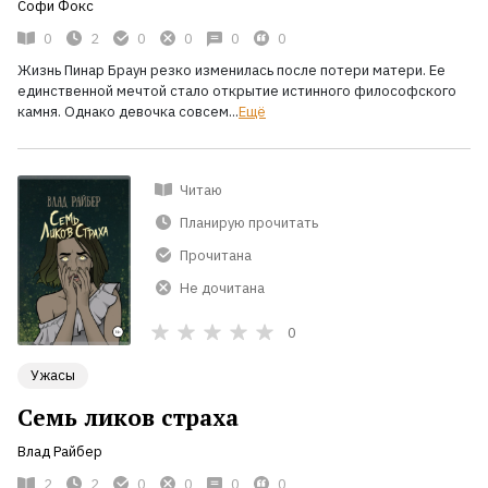
Софи Фокс
0
2
0
0
0
0
Жизнь Пинар Браун резко изменилась после потери матери. Ее
единственной мечтой стало открытие истинного философского
камня. Однако девочка совсем...
Ещё
Читаю
Планирую прочитать
Прочитана
Не дочитана
0
Ужасы
Семь ликов страха
Влад Райбер
2
2
0
0
0
0