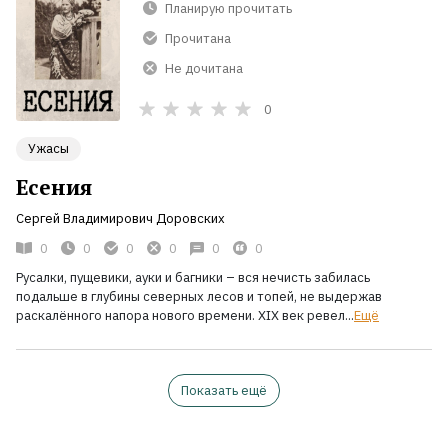
Планирую прочитать
Прочитана
Не дочитана
0
Ужасы
Есения
Сергей Владимирович Доровских
0
0
0
0
0
0
Русалки, пущевики, ауки и багники – вся нечисть забилась
подальше в глубины северных лесов и топей, не выдержав
раскалённого напора нового времени. XIX век ревел...
Ещё
Показать ещё