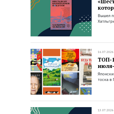
«Шест
котор
Вышел п
Хатльгри
16.07.2026
ТОП-
июля-
Японски
тоска в 
13.07.2026