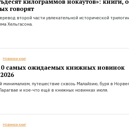
ьдесят килограммов нокаутов»: книги, о
ых говорят
еревод второй части увлекательной исторической трилоги
ма Хельгасона.
Новинки книг
10 самых ожидаемых книжных новинок
2026
й минимализм, путешествие сквозь Малайзию, буря в Норвег
Парагвае и кое-что ещё в книжных новинках июля.
Новинки книг