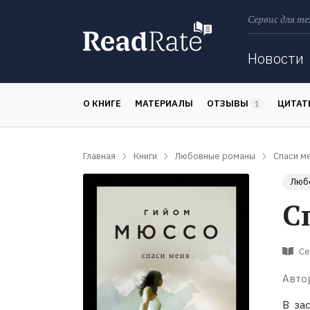
Сервис для те
Поиск
Новости
О КНИГЕ
МАТЕРИАЛЫ
ОТЗЫВЫ
ЦИТА
1
Главная
Книги
Любовные романы
Спаси м
Люб
С
Се
Авто
В за