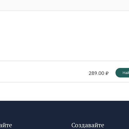
289.00 ₽
Най
айте
Создавайте