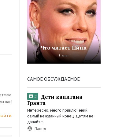
Что читает Пинк
5 книг
САМОЕ ОБСУЖДАЕМОЕ
ателю.
Дети капитана
3
м вас!
Гранта
Интересно, много приключений,
войти
.
самый нежданный конец. Детям не
давайте...
Павел