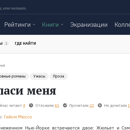
х, кто читает.
Рейтинги
Книги
Экранизации
Колл
ТЫ
ГДЕ НАЙТИ
2
еня
овные романы
Ужасы
Проза
паси меня
йчас читают
4
Отложили
41
Прочитали
22
Не дочитали
1
р:
Гийом Мюссо
снеженном Нью-Йорке встречаются двое: Жюльет и Сэм