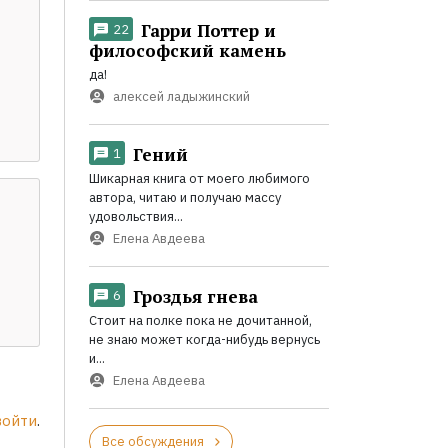
Гарри Поттер и
22
философский камень
да!
алексей ладыжинский
Гений
1
Шикарная книга от моего любимого
автора, читаю и получаю массу
удовольствия...
Елена Авдеева
Гроздья гнева
6
Стоит на полке пока не дочитанной,
не знаю может когда-нибудь вернусь
и...
Елена Авдеева
войти
.
Все обсуждения