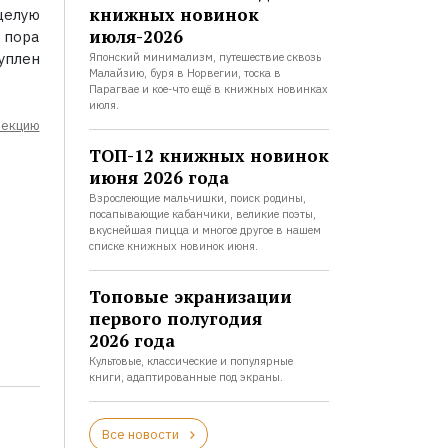
книжных новинок
целую
июля-2026
 пора
уплен
Японский минимализм, путешествие сквозь
Малайзию, буря в Норвегии, тоска в
Парагвае и кое-что ещё в книжных новинках
июля.
лекцию
ТОП-12 книжных новинок
июня 2026 года
Взрослеющие мальчишки, поиск родины,
посапывающие кабанчики, великие поэты,
вкуснейшая пицца и многое другое в нашем
списке книжных новинок июня.
Топовые экранизации
первого полугодия
2026 года
Культовые, классические и популярные
книги, адаптированные под экраны.
Все новости