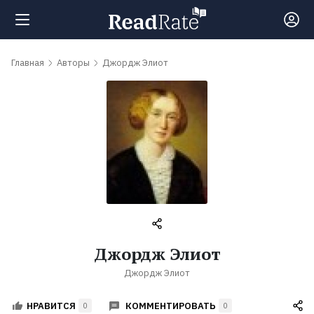
Поиск
Главная
Авторы
Джордж Элиот
Новости
Рейтинги
Книги
Самые
Джордж Элиот
обсуждаемые
Джордж Элиот
книги
КОММЕНТИРОВАТЬ
НРАВИТСЯ
0
0
Авторы