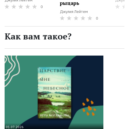
Джулия Лейтем
Джулия
рыцарь
0
Джулия Лейтем
0
Как вам такое?
01.07.2026