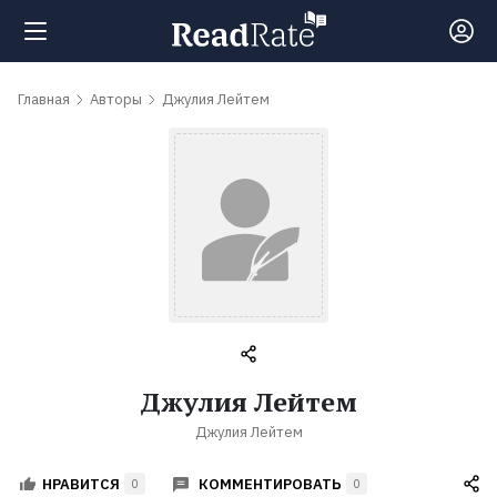
Поиск
Главная
Авторы
Джулия Лейтем
Новости
Рейтинги
Книги
Самые
Джулия Лейтем
обсуждаемые
Джулия Лейтем
книги
КОММЕНТИРОВАТЬ
НРАВИТСЯ
0
0
Авторы