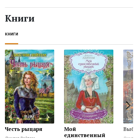
Жанры
Книги
Серии
КНИГИ
Экранизации
Коллекции
Честь рыцаря
Мой
Выбо
единственный