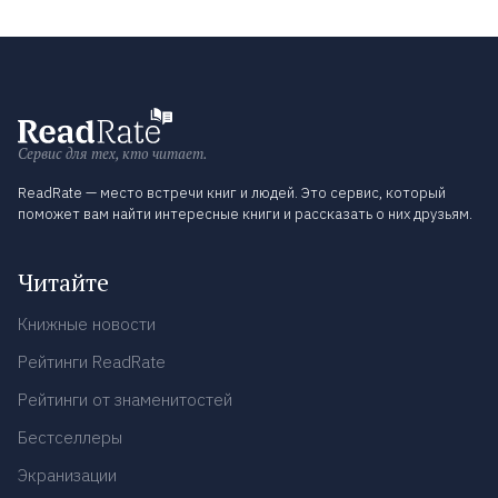
Сервис для тех, кто читает.
ReadRate — место встречи книг и людей. Это сервис, который
поможет вам найти интересные книги и рассказать о них друзьям.
Читайте
Книжные новости
Рейтинги ReadRate
Рейтинги от знаменитостей
Бестселлеры
Экранизации