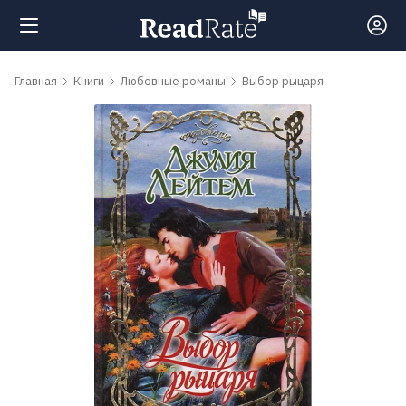
Поиск
Главная
Книги
Любовные романы
Выбор рыцаря
Новости
Рейтинги
Книги
Самые
обсуждаемые
книги
Авторы