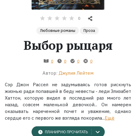
Жанры
0
Серии
Любовные романы
Проза
Выбор рыцаря
Экранизации
0
0
0
0
Коллекции
Автор:
Джулия Лейтем
Сэр Джон Рассел не задумываясь готов рискнуть
жизнью ради попавшей в беду невесты - леди Элизабет
Хаттон, которую видел в последний раз много лет
назад, совсем маленькой девочкой... Он намерен
оказывать нареченной почет и уважение, однако
сердце его с первого же взгляда покорила...
Ещё
ПЛАНИРУЮ ПРОЧИТАТЬ