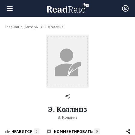
Поиск
Главная
Авторы
Э. Коллинз
Новости
Рейтинги
Книги
Самые
Э. Коллинз
обсуждаемые
Э. Коллинз
книги
КОММЕНТИРОВАТЬ
НРАВИТСЯ
0
0
Авторы