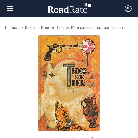
Поиск
Главная
Книги
Изверг. Дьявол Молчащих скал. Тихо, как тень
Новости
Рейтинги
Книги
Самые
обсуждаемые
книги
Авторы