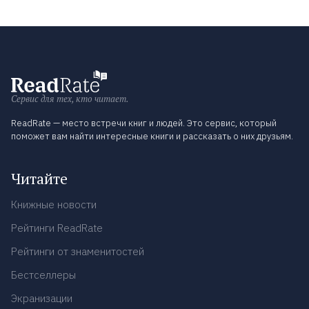
Сервис для тех, кто читает.
ReadRate — место встречи книг и людей. Это сервис, который
поможет вам найти интересные книги и рассказать о них друзьям.
Читайте
Книжные новости
Рейтинги ReadRate
Рейтинги от знаменитостей
Бестселлеры
Экранизации