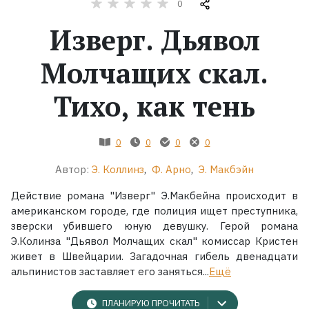
0
Изверг. Дьявол
Жанры
Молчащих скал.
Серии
Тихо, как тень
Экранизации
0
0
0
0
Коллекции
Автор:
Э. Коллинз
,
Ф. Арно
,
Э. Макбэйн
Действие романа "Изверг" Э.Макбейна происходит в
американском городе, где полиция ищет преступника,
зверски убившего юную девушку. Герой романа
Э.Колинза "Дьявол Молчащих скал" комиссар Кристен
живет в Швейцарии. Загадочная гибель двенадцати
альпинистов заставляет его заняться...
Ещё
ПЛАНИРУЮ ПРОЧИТАТЬ