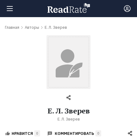
Поиск
Главная
Авторы
Е. Л. Зверев
Новости
Рейтинги
Книги
Самые
Е. Л. Зверев
обсуждаемые
Е. Л. Зверев
книги
КОММЕНТИРОВАТЬ
НРАВИТСЯ
0
0
Авторы