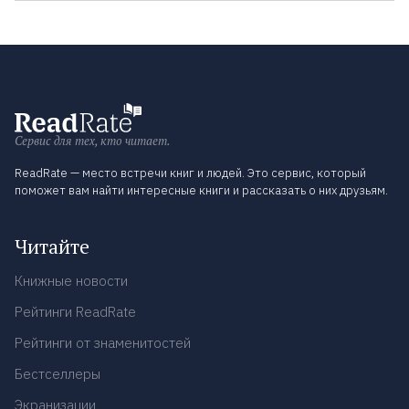
Сервис для тех, кто читает.
ReadRate — место встречи книг и людей. Это сервис, который
поможет вам найти интересные книги и рассказать о них друзьям.
Читайте
Книжные новости
Рейтинги ReadRate
Рейтинги от знаменитостей
Бестселлеры
Экранизации