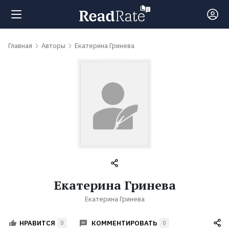
Поиск
Главная
Авторы
Екатерина Гринева
Новости
Рейтинги
Книги
Самые
Екатерина Гринева
обсуждаемые
Екатерина Гринева
книги
КОММЕНТИРОВАТЬ
НРАВИТСЯ
0
0
Авторы