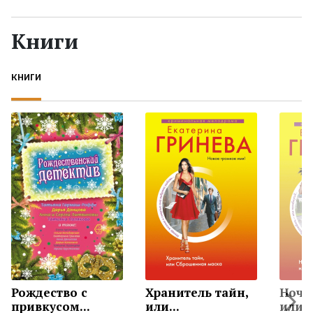
Жанры
Книги
Серии
КНИГИ
Экранизации
Коллекции
Рождество с
Хранитель тайн,
Ночн
привкусом...
или...
или..