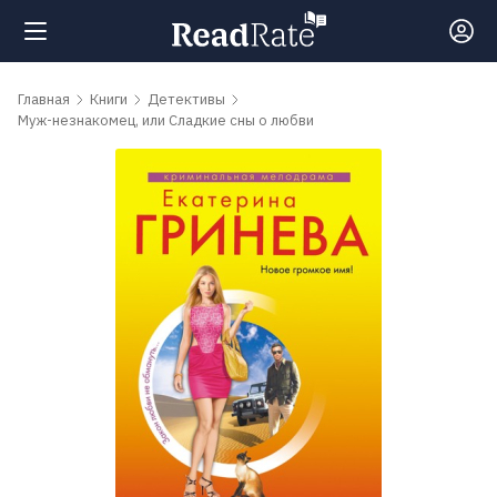
Поиск
Главная
Книги
Детективы
Муж-незнакомец, или Сладкие сны о любви
Новости
Рейтинги
Книги
Самые
обсуждаемые
книги
Авторы