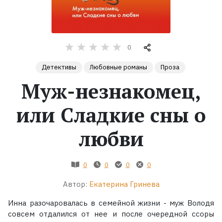
Жанры
Серии
0
Детективы
Любовные романы
Проза
Экранизации
Муж-незнакомец,
Коллекции
или Сладкие сны о
любви
0
0
0
0
Автор:
Екатерина Гринева
Инна разочаровалась в семейной жизни - муж Володя
совсем отдалился от нее и после очередной ссоры