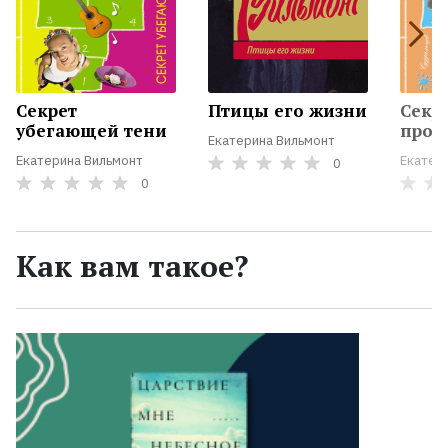
Секрет
Птицы его жизни
Секр
убегающей тени
проп
Екатерина Вильмонт
Екатерина Вильмонт
Екатер
0
0
Как вам такое?