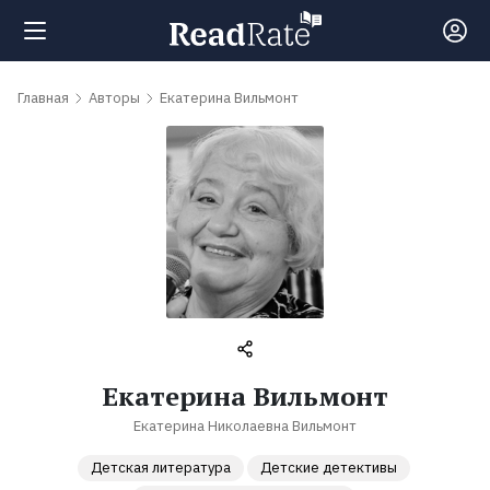
Поиск
Главная
Авторы
Екатерина Вильмонт
Новости
Рейтинги
Книги
Самые
Екатерина Вильмонт
обсуждаемые
Екатерина Николаевна Вильмонт
книги
Детская литература
Детские детективы
Авторы